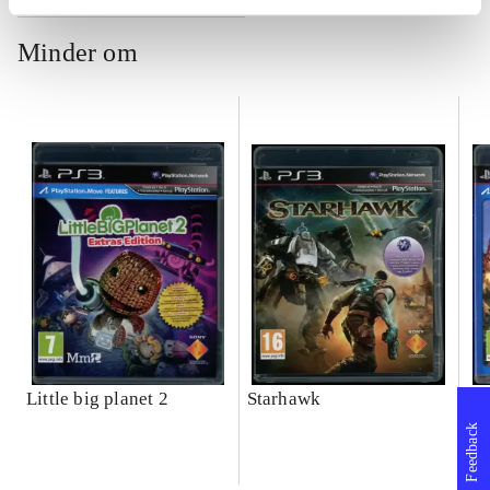
Minder om
Little big planet 2
Starhawk
Wa
Feedback