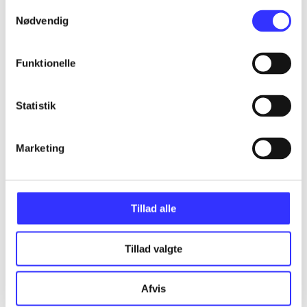
Samtykkevalg
Alle registrerede artikler fordelt på udgivelser
Nødvendig
...
Funktionelle
...
Statistik
...
Marketing
...
Tillad alle
...
Tillad valgte
Afvis