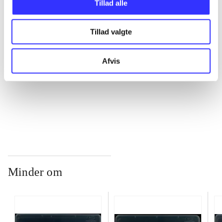
...
Tillad alle
Tillad valgte
...
Afvis
...
...
Minder om