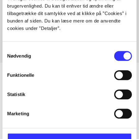
brugervenlighed. Du kan til enhver tid ændre eller
tilbagetrække dit samtykke ved at klikke på ”Cookies” i
bunden af siden. Du kan læse mere om de anvendte
Artikler med samme emner
cookies under ”Detaljer”.
Fra
Samtykkevalg
Nødvendig
Funktionelle
Artikler
Statistik
Alle registrerede artikler fordelt på udgivelser
Marketing
...