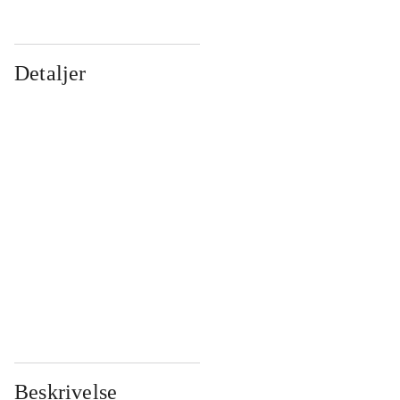
Detaljer
...
...
...
...
...
...
...
...
...
...
...
...
Beskrivelse