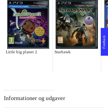
Feedback
Little big planet 2
Starhawk
Wa
Informationer og udgaver