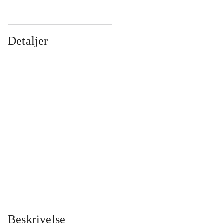
Detaljer
...
...
...
...
...
...
...
...
...
...
...
...
Beskrivelse