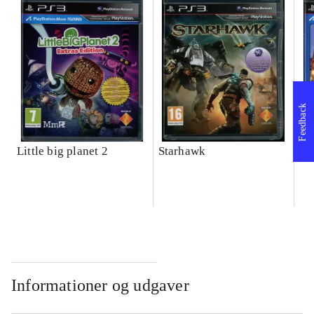
Feedback
Little big planet 2
Starhawk
Wa
Informationer og udgaver