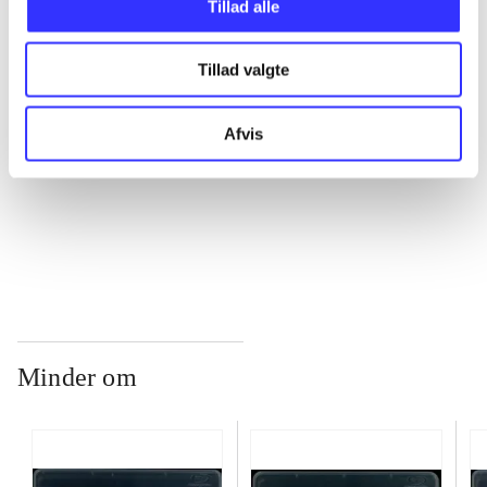
...
Tillad alle
Tillad valgte
...
Afvis
...
...
Minder om