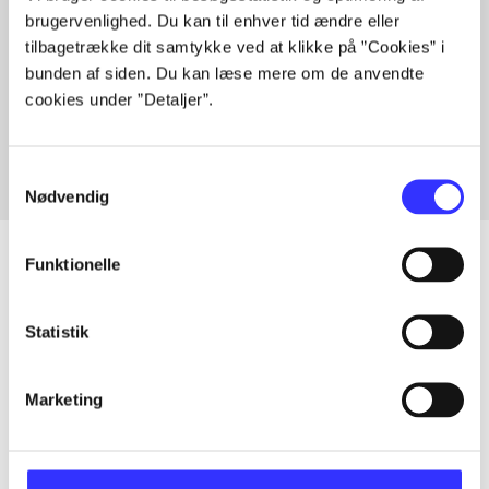
brugervenlighed. Du kan til enhver tid ændre eller
tilbagetrække dit samtykke ved at klikke på ”Cookies” i
bunden af siden. Du kan læse mere om de anvendte
Artikler med samme emner
cookies under ”Detaljer”.
Fra
Samtykkevalg
Nødvendig
Funktionelle
Artikler
Statistik
Alle registrerede artikler fordelt på udgivelser
Marketing
...