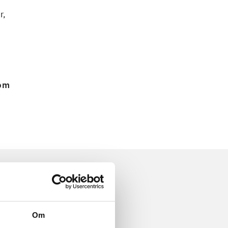
r,
 om
Om