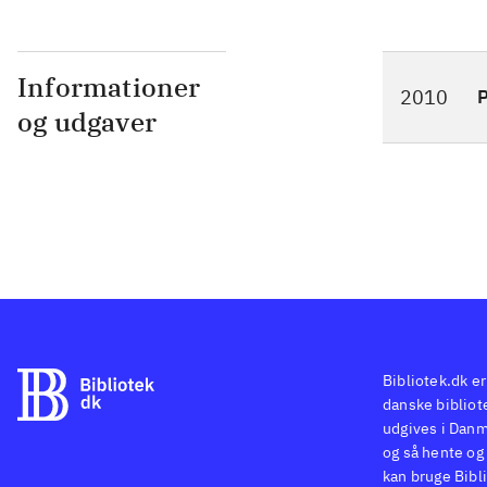
Informationer
2010
P
og udgaver
Bibliotek.dk er
danske bibliote
udgives i Danm
og så hente og 
kan bruge Bibli