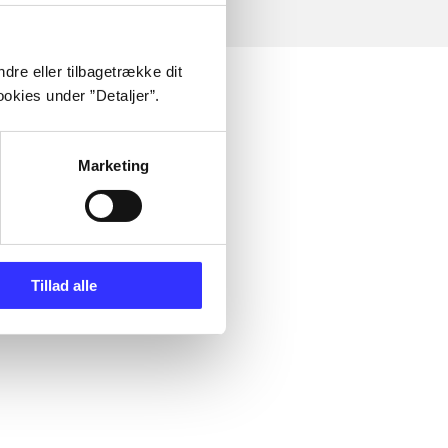
dre eller tilbagetrække dit
okies under ”Detaljer”.
Marketing
Tillad alle