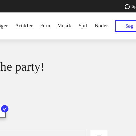
Sp
øger
Artikler
Film
Musik
Spil
Noder
Søg
the party!
3