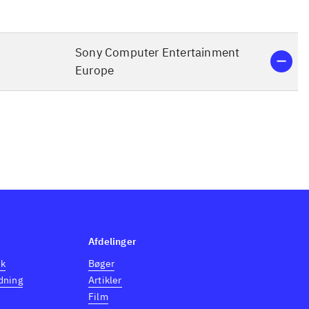
Sony Computer Entertainment
Europe
Afdelinger
dk
Bøger
dning
Artikler
Film