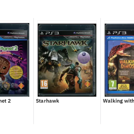
net 2
Starhawk
Walking with