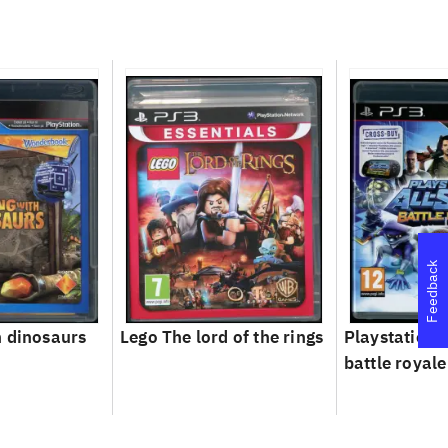
Feedback
 dinosaurs
Lego The lord of the rings
Playstation a
battle royale