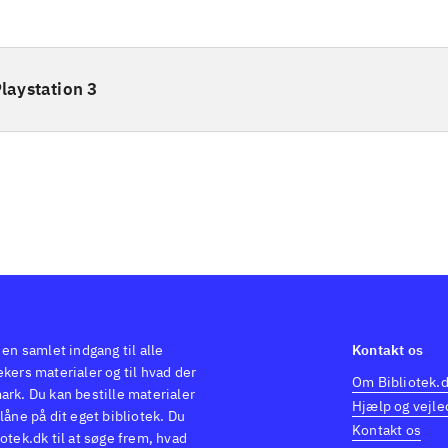
laystation 3
 en samlet indgang til alle
Kontakt os
kers materialer og til hvad der
Om Bibliotek.
ark. Du kan bestille materialer
Hjælp og vejle
låne på dit eget bibliotek. Du
Kontakt os
otek.dk til at søge frem, hvad