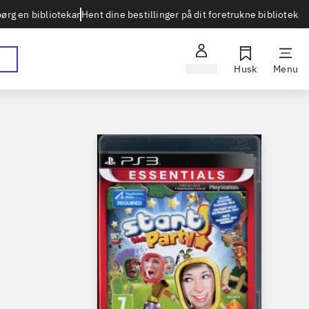
Hent dine bestillinger på dit foretrukne bibliotek
ørg en bibliotekar
Log ind
Husk
Menu