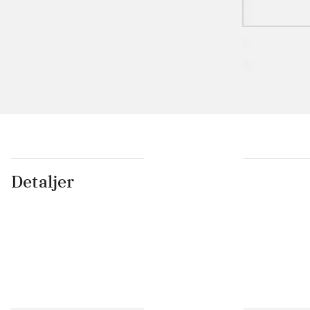
Detaljer
...
...
...
...