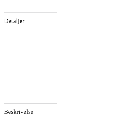
Detaljer
...
...
...
...
...
...
...
...
...
...
...
...
Beskrivelse