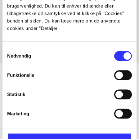
brugervenlighed. Du kan til enhver tid ændre eller
tilbagetrække dit samtykke ved at klikke på ”Cookies” i
bunden af siden. Du kan læse mere om de anvendte
Artikler med samme emner
cookies under ”Detaljer”.
Fra
Samtykkevalg
Nødvendig
Funktionelle
Artikler
Statistik
Alle registrerede artikler fordelt på udgivelser
Marketing
...