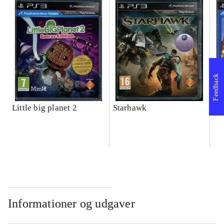
Feedback
Little big planet 2
Starhawk
Wa
Informationer og udgaver