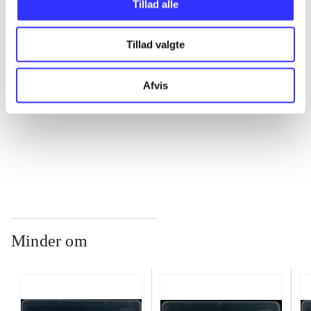
...
Tillad alle
Tillad valgte
...
Afvis
...
...
Minder om