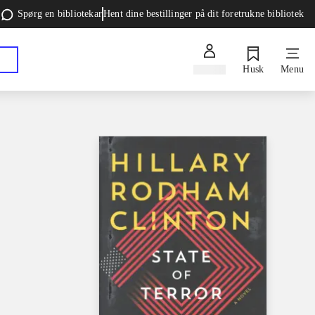
Spørg en bibliotekar
Hent dine bestillinger på dit foretrukne bibliotek
Log ind
Husk
Menu