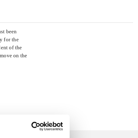
ust been
y for the
dent of the
y move on the