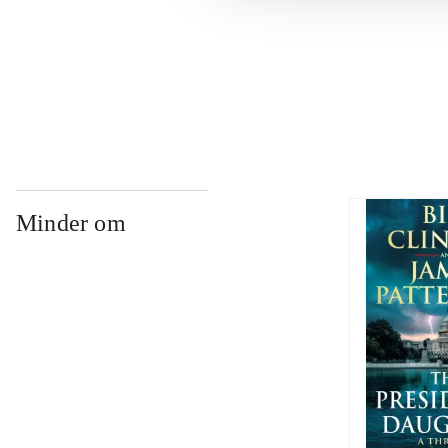
...
...
Minder om