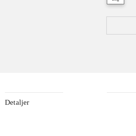
Detaljer
...
...
...
...