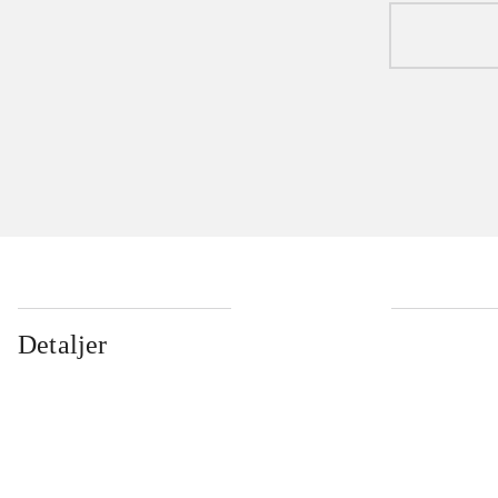
Detaljer
...
...
...
...