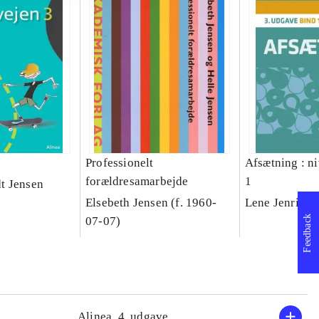
Professionelt
Afsætning : n
forældresamarbejde
1
t Jensen
Elsebeth Jensen (f. 1960-
Lene Jenrich
Feedback
07-07)
Alinea, 4. udgave