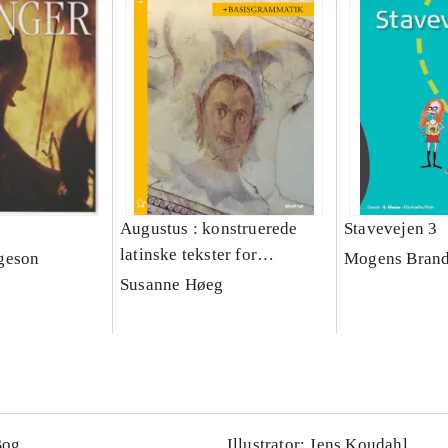
Augustus : konstruerede
Stavevejen 3
latinske tekster for
geson
Mogens Brand
begyndere
Susanne Høeg
Bog
Illustrator: Jens Koudahl