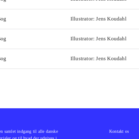
Bog
Illustrator: Jens Koudahl
Bog
Illustrator: Jens Koudahl
Bog
Illustrator: Jens Koudahl
en samlet indgang til alle danske
Kontakt os
erialer og til hvad der udgives i