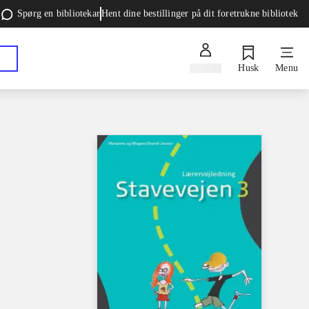
Spørg en bibliotekar
Hent dine bestillinger på dit foretrukne bibliotek
Log ind
Husk
Menu