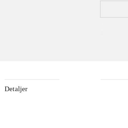
Detaljer
...
...
...
...