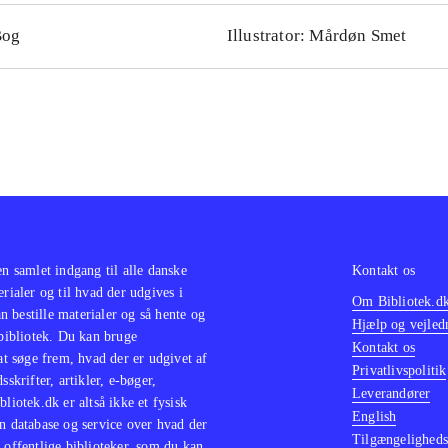
Bog
Illustrator: Mårdøn Smet
en samlet indgang til alle danske
Kontakt os
erialer og til hvad der udgives i
Om Bibliotek.d
 bestille materialer og så hente og
Hjælp og vejled
 bibliotek. Du kan bruge
Kontakt os
 at søge frem, hvad der er udgivet af
Privatlivspolitik
sskrifter, artikler, e-bøger,
Leverandører
bliotek.dk er altså ikke et fysisk
English
n database og service over hvad der
Tilgængeligheds
 offentlige biblioteker, som du kan