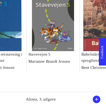
Feedback
 retstavning i
Stavevejen 5
Babelstårnet 
ser
sprogforståel
Marianne Brandt Jensen
t Jensen
Bent Christens
Alinea, 3. udgave