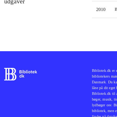
udgaver
2010
Bibliotek.dk er 
bibliotekers mat
Danmark. Du kan
låne på dit eget
Bibliotek.dk til
bøger, musik, tid
lydbøger osv. Bi
bibliotek, men e
findes på danske