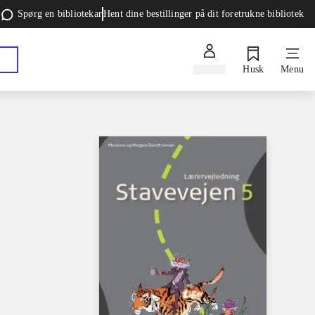
Spørg en bibliotekar
Hent dine bestillinger på dit foretrukne bibliotek
Log ind
Husk
Menu