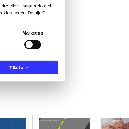
dre eller tilbagetrække dit
okies under ”Detaljer”.
Marketing
Tillad alle