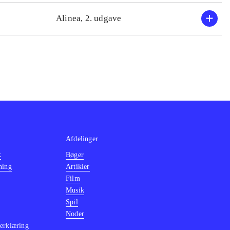
Alinea, 2. udgave
Afdelinger
k
Bøger
ning
Artikler
Film
Musik
Spil
Noder
erklæring