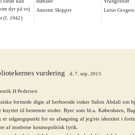
il stede kun
Hænder
Vrangvendt
som dyr på vej
Annette Skipper
Lotus Gregers 
n (f. 1942)
liotekernes vurdering
d. 7. sep. 2015
enrik H Pedersen
siske formede digte af herboende iraker Salim Abdali om hj
 knyttet til bestemte steder. Byer som bl.a. København, B
 er udgangspunkt for en afsøgning af jeg'ets identitet i forti
re af moderne kosmopolitisk lyrik
.