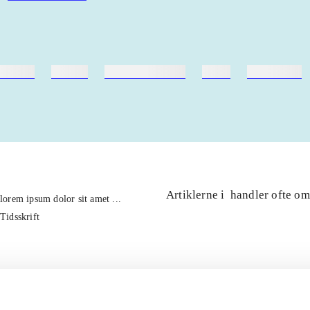
ebøger
ridning
hestesygdomme
vokal
sygdomme
Artiklerne i
handler ofte om
lorem ipsum dolor sit amet ...
Tidsskrift