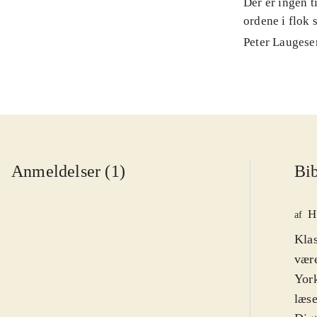
Der er ingen t
ordene i flok 
Peter Laugese
Anmeldelser (1)
Bib
H
af
Klas
være
York
læse