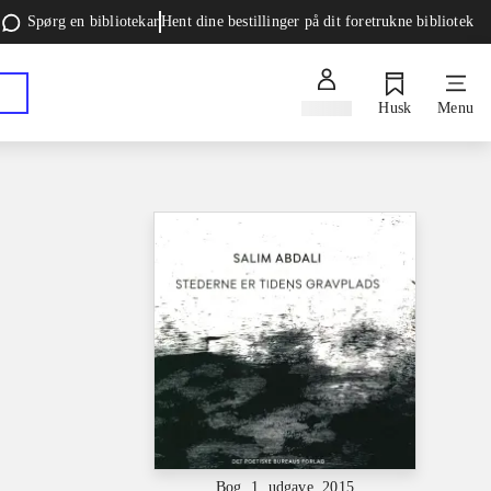
Spørg en bibliotekar
Hent dine bestillinger på dit foretrukne bibliotek
Log ind
Husk
Menu
Bog, 1. udgave, 2015