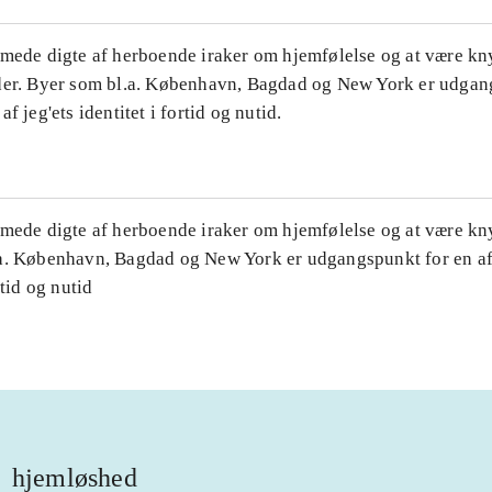
mede digte af herboende iraker om hjemfølelse og at være knyt
der. Byer som bl.a. København, Bagdad og New York er udgan
f jeg'ets identitet i fortid og nutid.
mede digte af herboende iraker om hjemfølelse og at være knyt
a. København, Bagdad og New York er udgangspunkt for en afs
rtid og nutid
hjemløshed