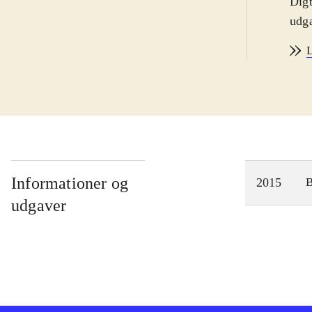
Digt
udga
New 
L
ofte
filo
flyg
der 
Klav
Abda
dans
Informationer og
2015
Ind
udgaver
spæn
For
duft
mål
mål