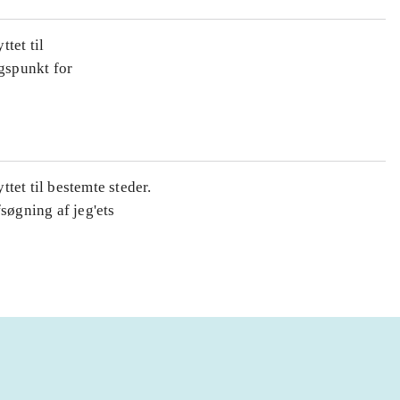
tet til
gspunkt for
tet til bestemte steder.
øgning af jeg'ets