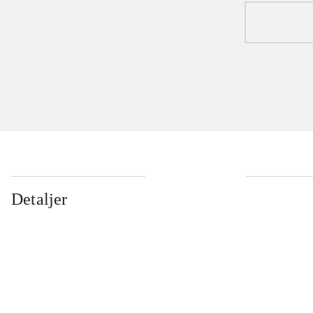
Detaljer
...
...
...
...