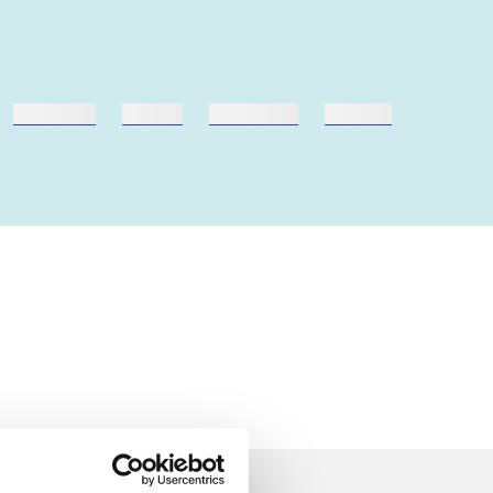
hestesport
træning
skolebøger
hesteavl