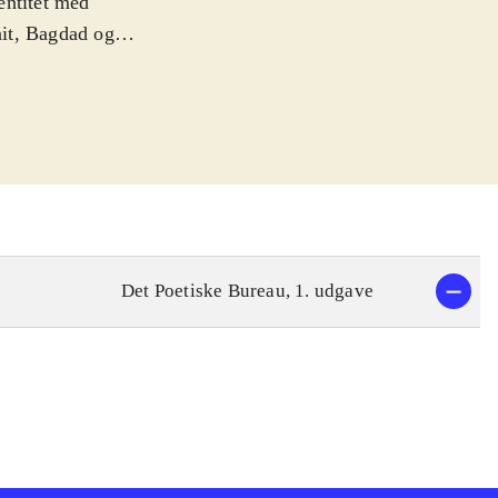
entitet med
ait, Bagdad og
formede med et
et lille
riblandt som
, dagen og/den
ven og forfatter
her. Salim
 udgivet på både
Det Poetiske Bureau, 1. udgave
mystisk
e
En have med
 samme
 mand
For samme