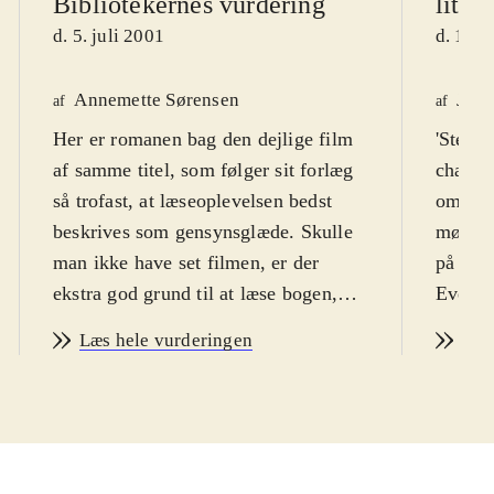
Bibliotekernes vurdering
litte
d. 5. juli 2001
d. 1. j
Annemette Sørensen
Jette
af
af
Her er romanen bag den dejlige film
'Stegte
af samme titel, som følger sit forlæg
charme
så trofast, at læseoplevelsen bedst
om den
beskrives som gensynsglæde. Skulle
møder 
man ikke have set filmen, er der
på svi
ekstra god grund til at læse bogen,
Evelyns
for det er en herligt underholdende
Læs hele vurderingen
Læs
fortælling om livet i en lille
amerikansk sydstatsby med
hovedvægt på perioden 1920-60, om
stor kærlighed og solidaritet på tværs
af racer og konventioner, og på trods