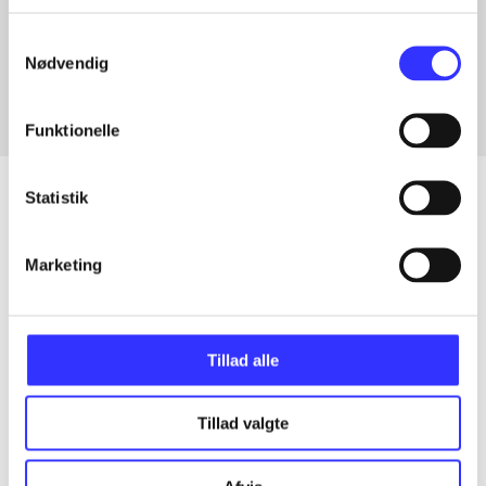
Artikler med samme emner
Samtykkevalg
Fra
Nødvendig
Funktionelle
Statistik
Artikler
Marketing
Alle registrerede artikler fordelt på udgivelser
...
Tillad alle
Tillad valgte
...