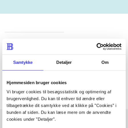
Tidsskrift
Artiklen er en del af
Samtykke
Detaljer
Om
lorem ipsum dolor sit amet ...
Tidsskrift
Artiklerne i
handler ofte om
Hjemmesiden bruger cookies
Vi bruger cookies til besøgsstatistik og optimering af
brugervenlighed. Du kan til enhver tid ændre eller
tilbagetrække dit samtykke ved at klikke på ”Cookies” i
bunden af siden. Du kan læse mere om de anvendte
cookies under ”Detaljer”.