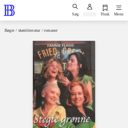
Søg
Log ind
Husk
Menu
Bøger / skønlitteratur / romaner