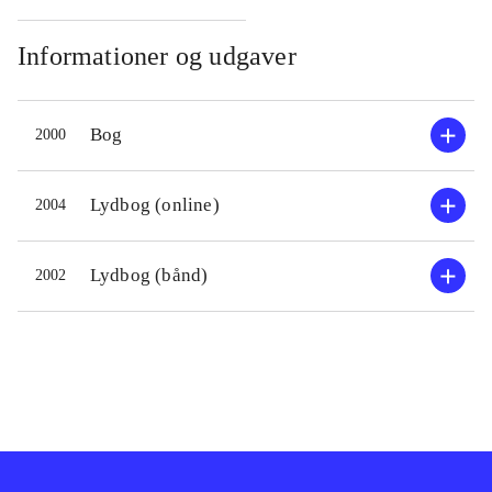
af ofte meget barske hændelser.
Sideløbende er det fortællingen om
Informationer og udgaver
48-årige Evelyn, der er hårdt ramt af
midtlivskrise, klimakterium,
Bog
2000
overvægt og trøstespisning - på én
gang! Hendes lyspunkt og inspiration
til personlig udvikling bliver de
Lydbog (online)
2004
ugentlige samtaler med gamle Ninny
Threadgoode, som hun træffer på et
Lydbog (bånd)
2002
plejehjem. Ninny pludrer løs fra
første færd om sin familie og andre
gode folk fra den lille by Whistle
Stop og dens populære café, hvor
bl.a. Ninnys svigerinde Idgie og
hendes elskede Ruth hørte til. Og
Evelyn kan bare ikke få nok af disse