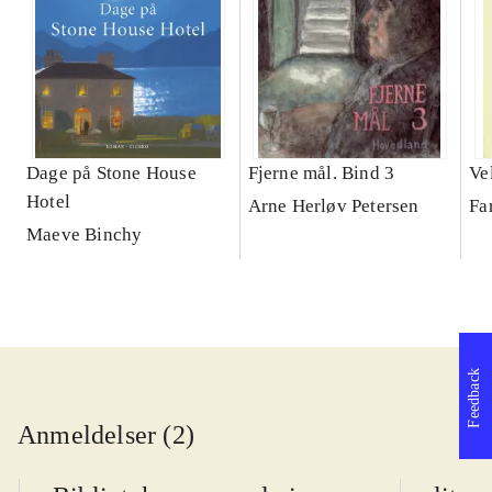
Dage på Stone House
Fjerne mål. Bind 3
Ve
Hotel
Arne Herløv Petersen
Fa
Maeve Binchy
Feedback
Anmeldelser (2)