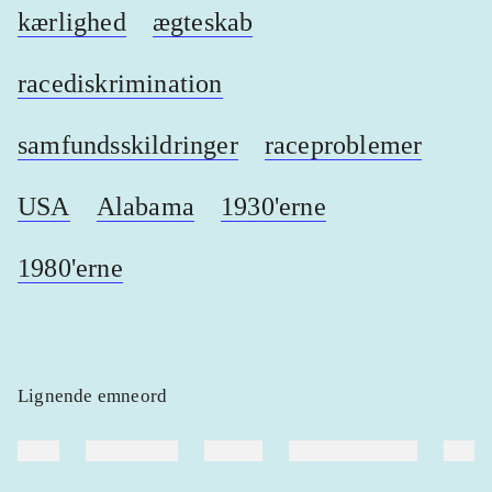
kærlighed
ægteskab
racediskrimination
samfundsskildringer
raceproblemer
USA
Alabama
1930'erne
1980'erne
Lignende emneord
heste
børnebøger
ridning
hestesygdomme
vokal