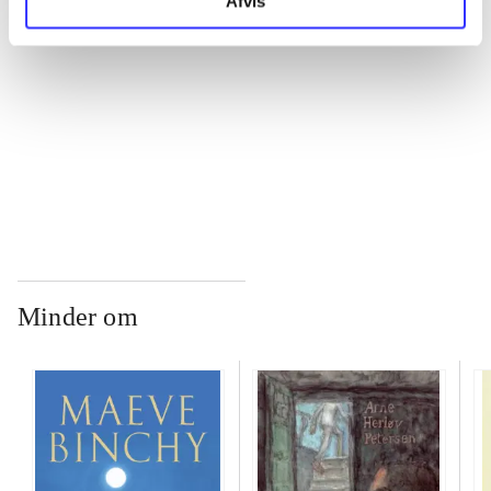
Afvis
...
...
...
Minder om