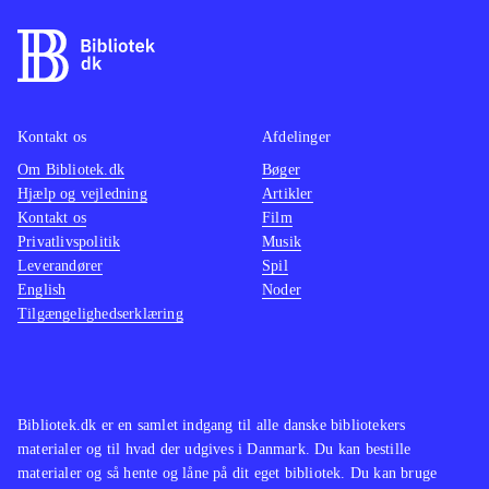
gode historier. Bogen er levende,
troværdig og medrivende fortalt med
humor, megen dialog og solide
tegninger af personer, miljø, tid og
sted. Forsiden er forsynet med billede
Kontakt os
Afdelinger
af skuespillere fra filmen, og selv om
Om Bibliotek.dk
Bøger
Hjælp og vejledning
Artikler
bagsideteksten har kludret lidt i det
Kontakt os
Film
med navnene, præsenterer den
Privatlivspolitik
Musik
romanen udmærket
.
Leverandører
Spil
English
Noder
Tilgængelighedserklæring
Bibliotek.dk er en samlet indgang til alle danske bibliotekers
materialer og til hvad der udgives i Danmark. Du kan bestille
materialer og så hente og låne på dit eget bibliotek. Du kan bruge