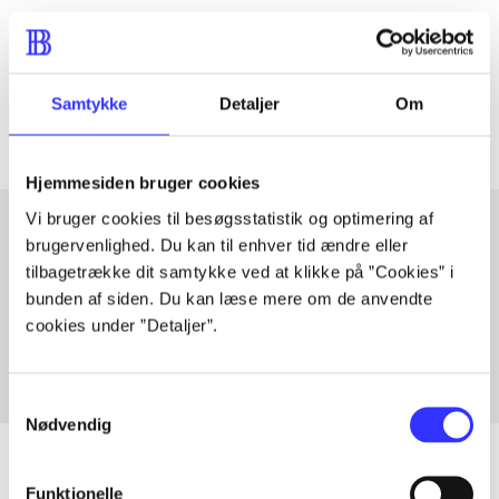
lorem ipsum dolor sit amet ...
Tidsskrift
Artiklerne i
handler ofte om
Samtykke
Detaljer
Om
Hjemmesiden bruger cookies
Vi bruger cookies til besøgsstatistik og optimering af
brugervenlighed. Du kan til enhver tid ændre eller
tilbagetrække dit samtykke ved at klikke på ”Cookies” i
Artikler med samme emner
bunden af siden. Du kan læse mere om de anvendte
Fra
cookies under ”Detaljer”.
Samtykkevalg
Nødvendig
Funktionelle