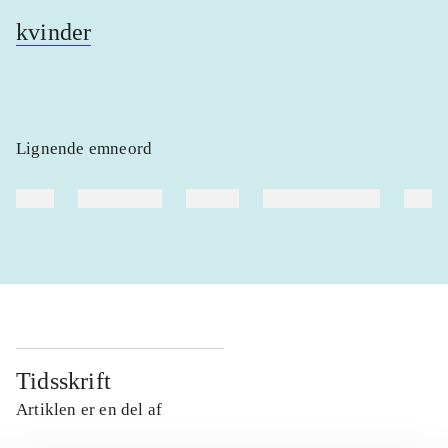
kvinder
Lignende emneord
heste
børnebøger
ridning
hestesygdomme
vokal
Tidsskrift
Artiklen er en del af