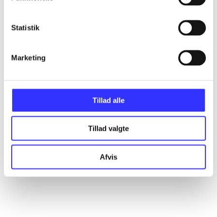
Artikler
Alle registrerede artikler fordelt på udgivelser
Statistik
...
Marketing
...
Tillad alle
...
Tillad valgte
...
Afvis
...