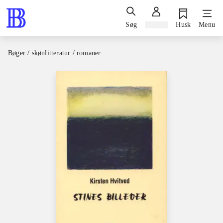
Søg
Log ind
Husk
Menu
Bøger / skønlitteratur / romaner