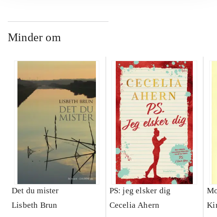
Minder om
Det du mister
PS: jeg elsker dig
Mo
Lisbeth Brun
Cecelia Ahern
Ki