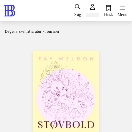
Søg
Log ind
Husk
Menu
Bøger / skønlitteratur / romaner