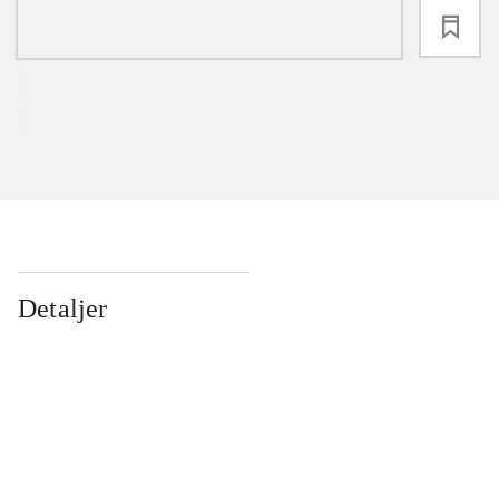
loading
Detaljer
...
...
...
...
...
...
...
...