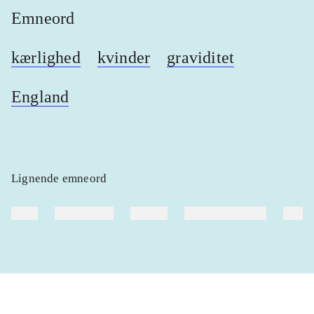
Emneord
kærlighed
kvinder
graviditet
England
Lignende emneord
heste
børnebøger
ridning
hestesygdomme
vokal