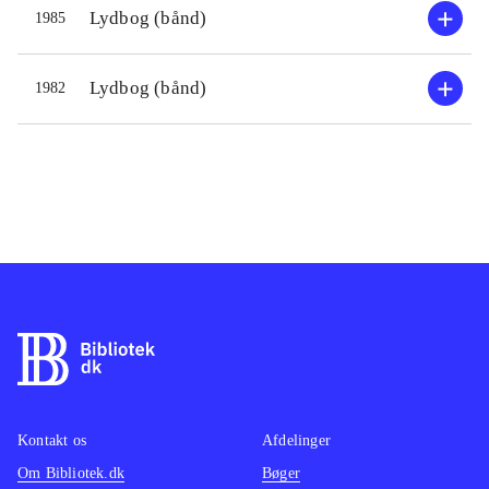
Lydbog (bånd)
1985
medvirkende hertil. Der er talrige
andre sidehandlinger, som F.W. let
ogelegant komponerer sammen.
Lydbog (bånd)
1982
Sproget er enkelt, men fyldt med
mange symboler, hentet fra naturens
magiske verden. Er både dyb alvorlig
og skæg - kan læses på flere planer af
både mænd og kvinder
.
Kontakt os
Afdelinger
Om Bibliotek.dk
Bøger