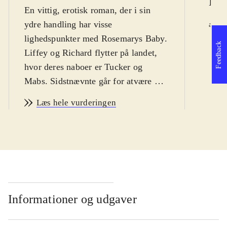
Kri
En vittig, erotisk roman, der i sin
ydre handling har visse
Jy
af
d.
lighedspunkter med Rosemarys Baby.
Feedback
Liffey og Richard flytter på landet,
hvor deres naboer er Tucker og
Mabs. Sidstnævnte går for atvære en
heks. En dag sender hun sin mand
Læs hele vurderingen
over til Liffey for at få dem til at
kneppe sammen. Liffey bliver gravid
- kun læserne ved (fra nogle næsten
kliniske udredninger af hvad der
foregår iLiffeys indre), at det er
Richard, der er far til barnet. Mabs
forsøger at skade Liffey ved at
Informationer og udgaver
brygge urter til hende. Liffey bliver
dog klar over Mabs forsøg på