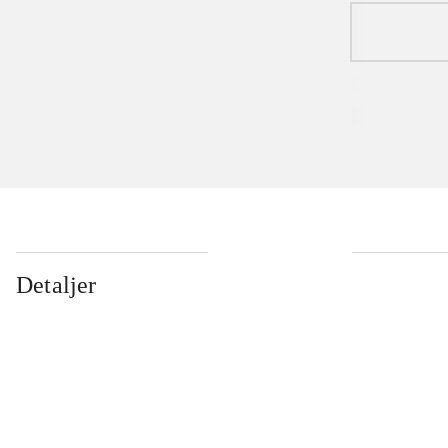
Detaljer
...
...
...
...