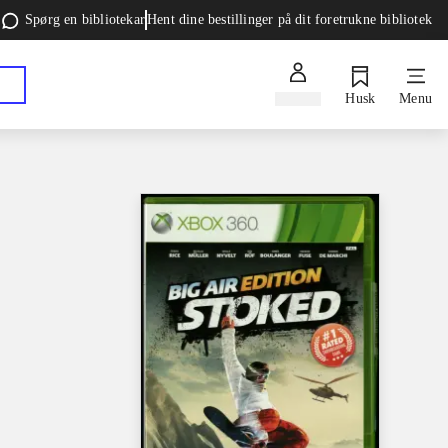
Spørg en bibliotekar
Hent dine bestillinger på dit foretrukne bibliotek
Log ind
Husk
Menu