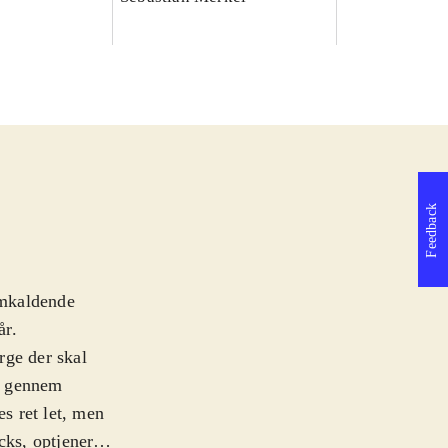
Feedback
emkaldende
år
.
rge der skal
n, gennem
es ret let, men
cks, optjener