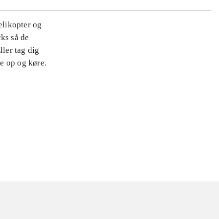
elikopter og
cks så de
ller tag dig
e op og køre.