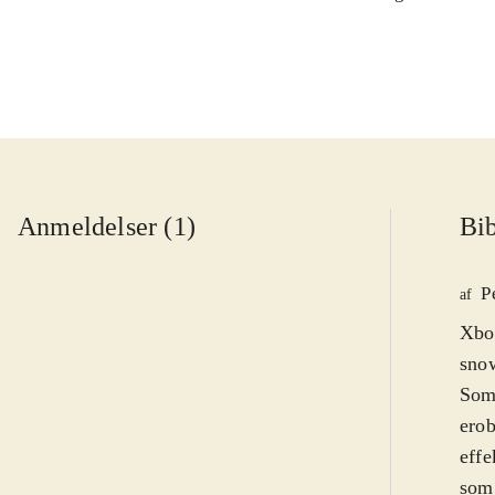
Anmeldelser (1)
Bib
P
af
Xbox
snow
Som 
erob
effe
som 