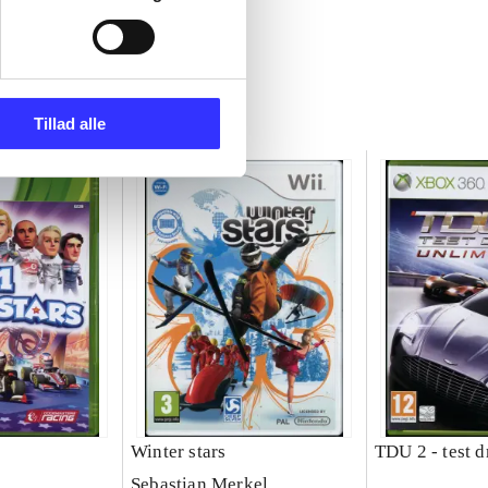
Tillad alle
Winter stars
TDU 2 - test d
Sebastian Merkel