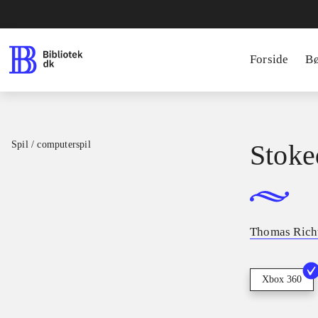
Forside
B
Spil / computerspil
Stoked
Thomas Rich
Xbox 360