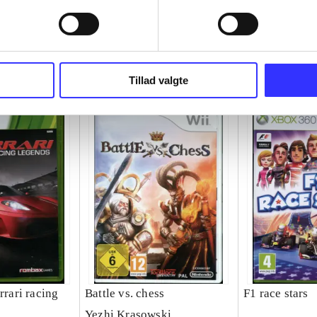
Tillad valgte
 racing
Battle vs. chess
F1 race stars
Yezhi Krasowski