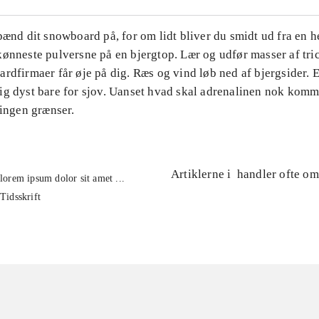
pænd dit snowboard på, for om lidt bliver du smidt ud fra en h
ønneste pulversne på en bjergtop. Lær og udfør masser af tri
rdfirmaer får øje på dig. Ræs og vind løb ned af bjergsider. E
ig dyst bare for sjov. Uanset hvad skal adrenalinen nok komm
 ingen grænser.
Artiklerne i
handler ofte om
lorem ipsum dolor sit amet ...
Tidsskrift