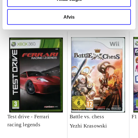
Afvis
Minder om
Test drive - Ferrari
Battle vs. chess
F1
racing legends
Yezhi Krasowski