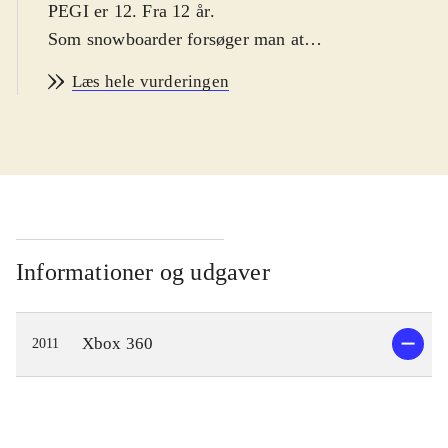
PEGI er 12. Fra 12 år
.
Som snowboarder forsøger man at
blive professionel. Der er bjerge der
Læs hele vurderingen
skal erobres og tricks der skal læres.
Man starter stille ud, hvor man,
gennem effektive opgaver, lærer de
mest basale tricks, der egenlig
mestres ret let, men som stadig virker
lettere upræcist. Som man lærer og
udfører tricks, optjener man point, og
Informationer og udgaver
sponsorerne begynder så småt at få
øjnene op for ens talenter. Man bliver
Xbox 360
2011
fløjet op til bjergenes tinder i
helikopter, og muligheden for at blive
smidt af hvor man lyster, giver
frihedsfølelsen i spillet. Som man