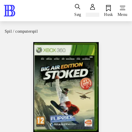
Søg
Log ind
Husk
Menu
Spil / computerspil