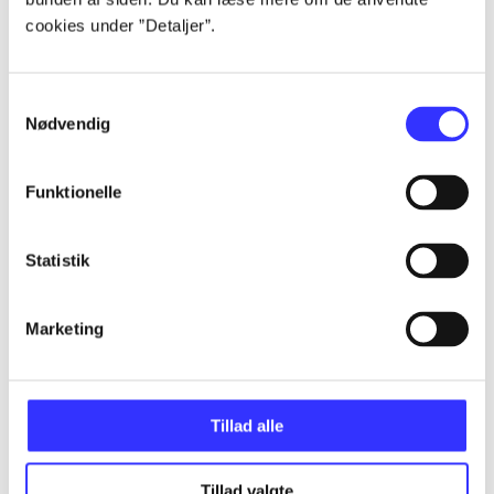
Artikler
cookies under ”Detaljer”.
Alle registrerede artikler fordelt på udgivelser
Samtykkevalg
...
Nødvendig
...
Funktionelle
...
Statistik
...
Marketing
...
Tillad alle
Tillad valgte