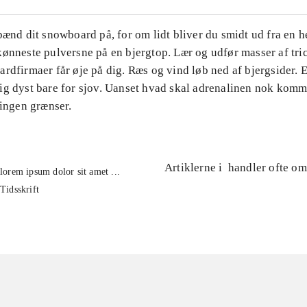
pænd dit snowboard på, for om lidt bliver du smidt ud fra en h
ønneste pulversne på en bjergtop. Lær og udfør masser af tri
rdfirmaer får øje på dig. Ræs og vind løb ned af bjergsider. E
ig dyst bare for sjov. Uanset hvad skal adrenalinen nok komm
 ingen grænser.
Artiklerne i
handler ofte om
lorem ipsum dolor sit amet ...
Tidsskrift