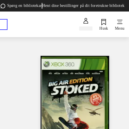
Spørg en bibliotekar
Hent dine bestillinger på dit foretrukne bibliotek
Log ind
Husk
Menu