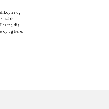
elikopter og
cks så de
ller tag dig
e op og køre.