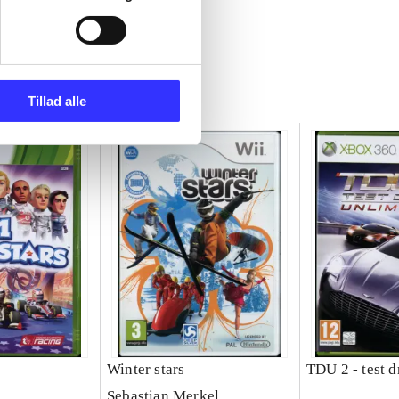
Tillad alle
Winter stars
TDU 2 - test d
Sebastian Merkel