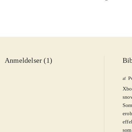
Anmeldelser (1)
Bib
P
af
Xbox
snow
Som 
erob
effe
som 