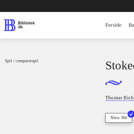
Forside
B
Spil / computerspil
Stoked
Thomas Rich
Xbox 360