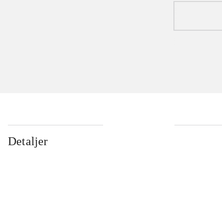
Detaljer
...
...
...
...