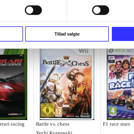
Tillad valgte
 racing
Battle vs. chess
F1 race stars
Yezhi Krasowski