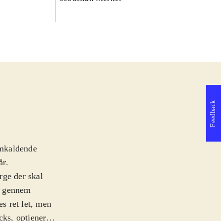
Feedback
emkaldende
år
.
rge der skal
n, gennem
es ret let, men
cks, optjener