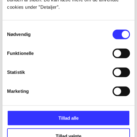
Artikler
cookies under ”Detaljer”.
Alle registrerede artikler fordelt på udgivelser
Samtykkevalg
...
Nødvendig
...
Funktionelle
...
Statistik
...
Marketing
...
Tillad alle
Tillad valgte