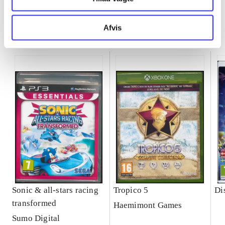
Afvis
Minder om
Sonic & all-stars racing
Tropico 5
Di
transformed
Haemimont Games
Sumo Digital