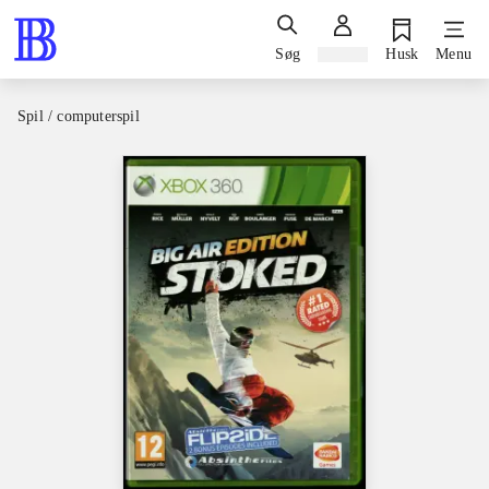
Søg
Log ind
Husk
Menu
Spil / computerspil