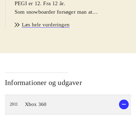
PEGI er 12. Fra 12 år
.
Som snowboarder forsøger man at
blive professionel. Der er bjerge der
Læs hele vurderingen
skal erobres og tricks der skal læres.
Man starter stille ud, hvor man,
gennem effektive opgaver, lærer de
mest basale tricks, der egenlig
mestres ret let, men som stadig virker
lettere upræcist. Som man lærer og
udfører tricks, optjener man point, og
Informationer og udgaver
sponsorerne begynder så småt at få
øjnene op for ens talenter. Man bliver
Xbox 360
2011
fløjet op til bjergenes tinder i
helikopter, og muligheden for at blive
smidt af hvor man lyster, giver
frihedsfølelsen i spillet. Som man