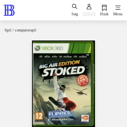
Søg
Log ind
Husk
Menu
Spil / computerspil