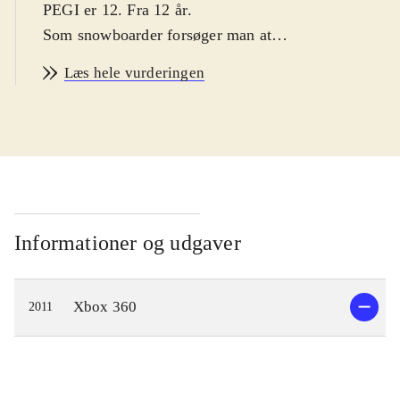
PEGI er 12. Fra 12 år
.
Som snowboarder forsøger man at
blive professionel. Der er bjerge der
Læs hele vurderingen
skal erobres og tricks der skal læres.
Man starter stille ud, hvor man,
gennem effektive opgaver, lærer de
mest basale tricks, der egenlig
mestres ret let, men som stadig virker
lettere upræcist. Som man lærer og
udfører tricks, optjener man point, og
Informationer og udgaver
sponsorerne begynder så småt at få
øjnene op for ens talenter. Man bliver
Xbox 360
2011
fløjet op til bjergenes tinder i
helikopter, og muligheden for at blive
smidt af hvor man lyster, giver
frihedsfølelsen i spillet. Som man