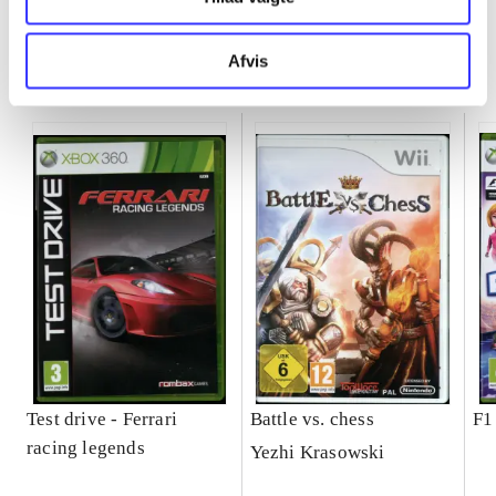
Afvis
Minder om
Test drive - Ferrari
Battle vs. chess
F1
racing legends
Yezhi Krasowski