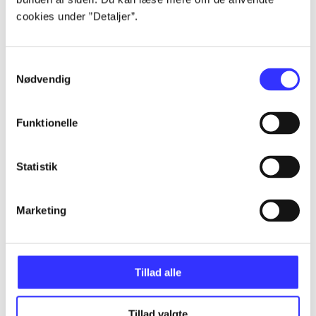
Artikler
cookies under ”Detaljer”.
Alle registrerede artikler fordelt på udgivelser
Samtykkevalg
...
Nødvendig
...
Funktionelle
...
Statistik
...
Marketing
...
Tillad alle
Tillad valgte