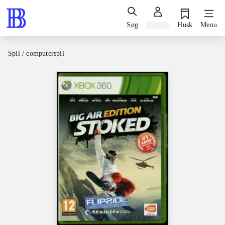
Søg
Log ind
Husk
Menu
Spil / computerspil