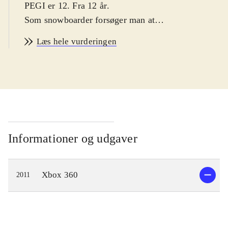
PEGI er 12. Fra 12 år
.
Som snowboarder forsøger man at
blive professionel. Der er bjerge der
Læs hele vurderingen
skal erobres og tricks der skal læres.
Man starter stille ud, hvor man,
gennem effektive opgaver, lærer de
mest basale tricks, der egenlig
mestres ret let, men som stadig virker
lettere upræcist. Som man lærer og
udfører tricks, optjener man point, og
Informationer og udgaver
sponsorerne begynder så småt at få
øjnene op for ens talenter. Man bliver
Xbox 360
2011
fløjet op til bjergenes tinder i
helikopter, og muligheden for at blive
smidt af hvor man lyster, giver
frihedsfølelsen i spillet. Som man