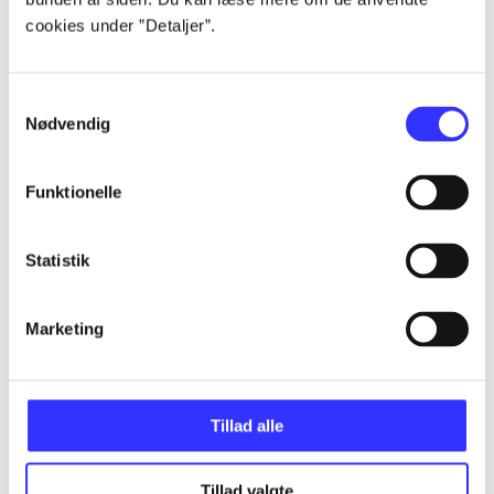
Artikler
cookies under ”Detaljer”.
Alle registrerede artikler fordelt på udgivelser
Samtykkevalg
...
Nødvendig
...
Funktionelle
...
Statistik
...
Marketing
...
Tillad alle
Tillad valgte