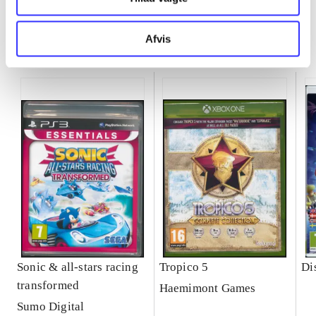
Afvis
Minder om
Sonic & all-stars racing
Tropico 5
Di
transformed
Haemimont Games
Sumo Digital