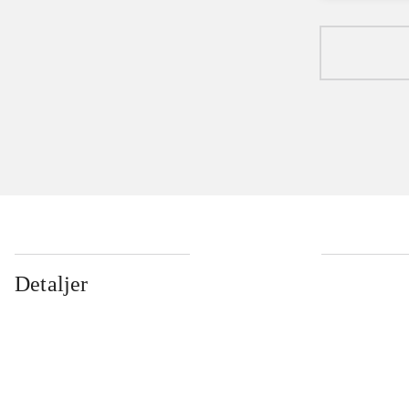
Detaljer
...
...
...
...