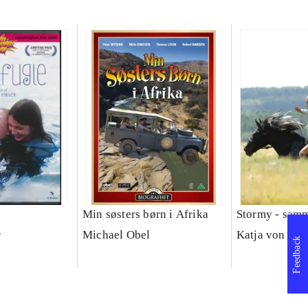
Min søsters børn i Afrika
Stormy - samme
r
Michael Obel
Katja von Gar
Feedback