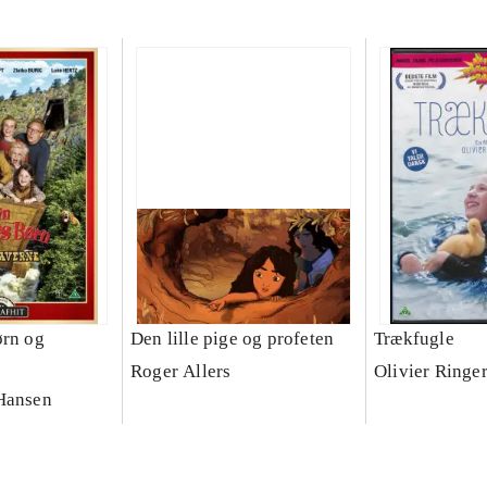
ørn og
Den lille pige og profeten
Trækfugle
Roger Allers
Olivier Ringe
Hansen