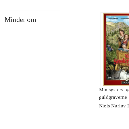
Minder om
Min søsters b
guldgraverne
Niels Nørløv 