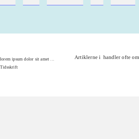
ebøger
ridning
hestesygdomme
vokal
sygdomme
Artiklerne i
handler ofte om
lorem ipsum dolor sit amet ...
Tidsskrift