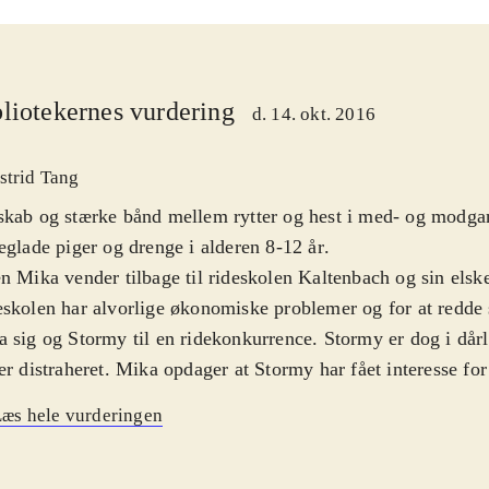
liotekernes vurdering
d. 14. okt. 2016
strid Tang
kab og stærke bånd mellem rytter og hest i med- og modgan
eglade piger og drenge i alderen 8-12 år
.
n Mika vender tilbage til rideskolen Kal­ten­bach og sin el­sk
skolen har alvorlige økonomiske problemer og for at redde
 sig og Stormy til en ridekonkurrence. Stormy er dog i dår
er distraheret. Mika opdager at Stormy har fået interesse for
vilde hoppe har selskab af den unge mand, Milan, der prøve
æs hele vurderingen
en for at levere den tilbage til ejeren. Milan lover at hjælp
ingen, hvis hun hjælper med at indfange hoppen. Det viser s