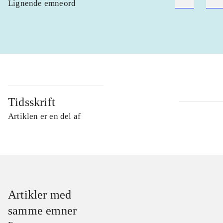
Lignende emneord
heste
børn
Tidsskrift
Artiklen er en del af
Artikler med
samme emner