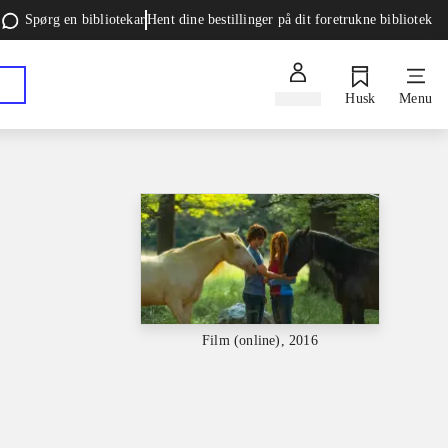
Spørg en bibliotekar
Hent dine bestillinger på dit foretrukne bibliotek
Log ind
Husk
Menu
Film (online), 2016