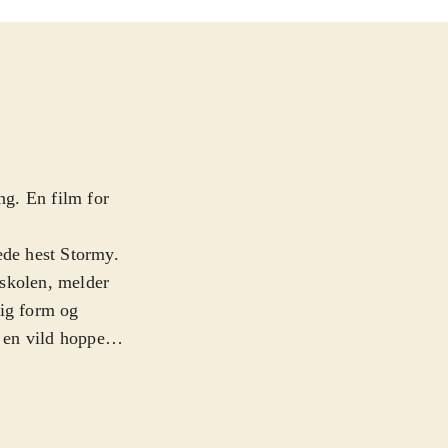
g. En film for
e­de hest Stormy.
 skolen, melder
lig form og
 en vild hoppe.
r at indfange
e Mika med
ig dog hurtigt at