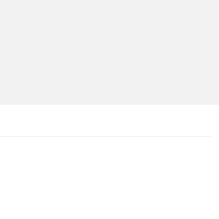
...
...