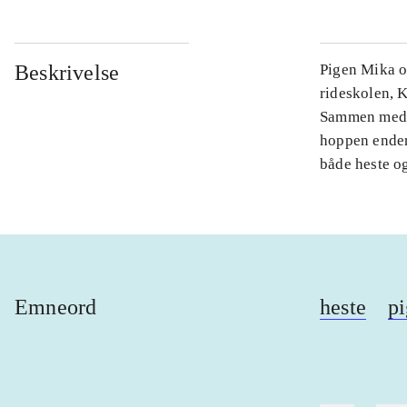
Beskrivelse
Pigen Mika og
rideskolen, K
Sammen med d
hoppen ender
både heste og
Emneord
heste
pi