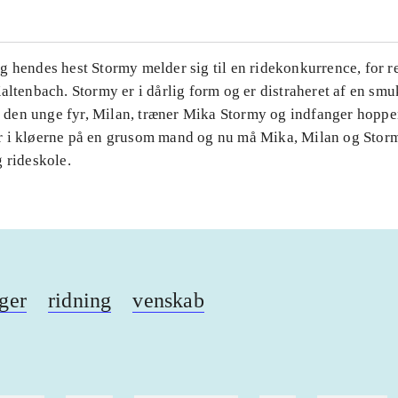
 hendes hest Stormy mel­der sig til en ridekonkurrence, for 
al­ten­bach. Stormy er i dårlig form og er distraheret af en sm
en unge fyr, Milan, træner Mika Stormy og indfanger hoppe
 i kløerne på en grusom mand og nu må Mika, Milan og Stor
 rideskole.
ger
ridning
venskab