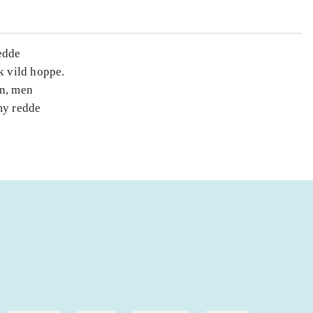
redde
uk vild hoppe.
n, men
my redde