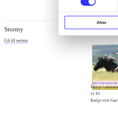
Afvis
Stormy
Gå til serien
BEGYND MED D
Del 1 -
Stormy
vi fri
Katja von Gar