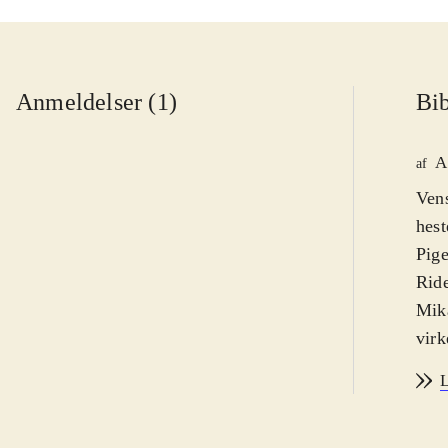
Anmeldelser (1)
Bib
A
af
Vens
hest
Pige
Ride
Mika
virk
Den 
L
hest
træn