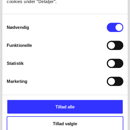
cookies under ”Detaljer”.
Artikler
Samtykkevalg
Alle registrerede artikler fordelt på udgivelser
Nødvendig
...
Funktionelle
...
Statistik
Marketing
...
...
Tillad alle
...
Tillad valgte