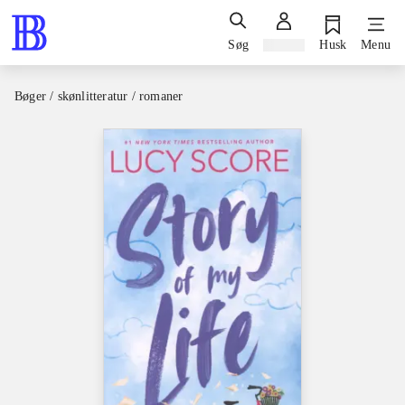
Søg
Log ind
Husk
Menu
Bøger / skønlitteratur / romaner