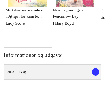
Mistakes were made -
New beginnings at
Th
højt spil for knuste
Pencarrow Bay
Ta
hjerter
Lucy Score
Hilary Boyd
Informationer og udgaver
Bog
2025