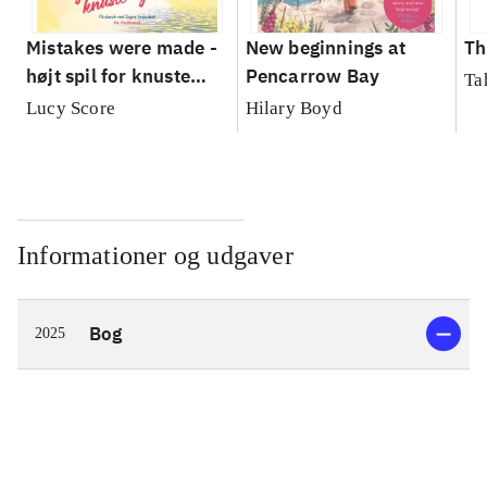
Mistakes were made -
New beginnings at
Th
højt spil for knuste
Pencarrow Bay
Ta
hjerter
Lucy Score
Hilary Boyd
Informationer og udgaver
Bog
2025