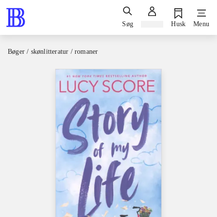
Søg
Log ind
Husk
Menu
Bøger / skønlitteratur / romaner