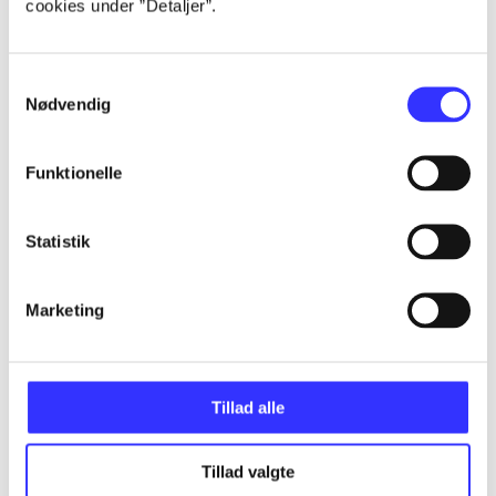
cookies under ”Detaljer”.
Artikler
Samtykkevalg
Alle registrerede artikler fordelt på udgivelser
Nødvendig
...
Funktionelle
...
Statistik
Marketing
...
...
Tillad alle
...
Tillad valgte