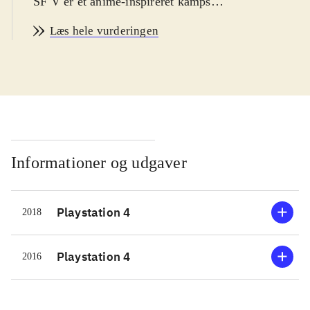
SF V er et anime-inspireret kampspil,
og det bygger videre på de features
Læs hele vurderingen
som blev introduceret i SF IV, som
udkom helt tilbage i 2008. Det
komplicerede Fokus-attack system
fra Street fighter IV er nu erstattet af
det mere enkle og let tilgængelige V
og EX-Gauge systemer, som giver
spilleren egenskaber som er unikke
Informationer og udgaver
for hver karakter i spillet. Fra starten
rummer spillet 16 karakterer, og flere
Playstation 4
2018
skulle kunne downloades senere.
Spillet rummer character story mode,
survival mode, training mode, men
Playstation 4
2016
online-delen er den mest fyldige.
Sprog: engelsk
.