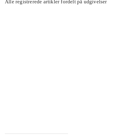
Alle registrerede artikler fordelt på udgivelser
...
...
...
...
...