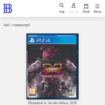
Søg
Log ind
Husk
Menu
Spil / computerspil
Playstation 4, Arcade edition, 2018