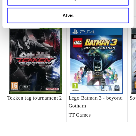
Minder om
Afvis
Tekken tag tournament 2
Lego Batman 3 - beyond
So
Gotham
TT Games