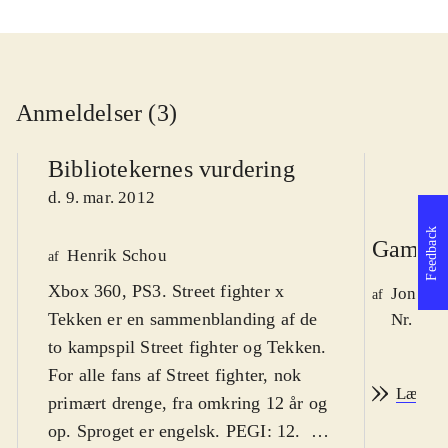
Anmeldelser (3)
Bibliotekernes vurdering
d. 9. mar. 2012
Feedback
Game r
Henrik Schou
af
Xbox 360, PS3. Street fighter x
Jonas 
af
Tekken er en sammenblanding af de
Nr. 126
to kampspil Street fighter og Tekken.
For alle fans af Street fighter, nok
Læs an
primært drenge, fra omkring 12 år og
op. Sproget er engelsk. PEGI: 12
.