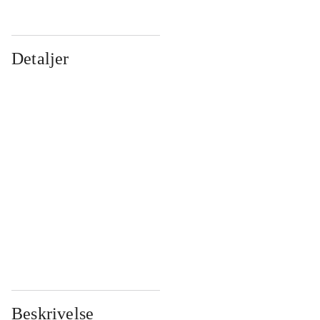
Detaljer
...
...
...
...
...
...
...
...
...
...
...
...
Beskrivelse