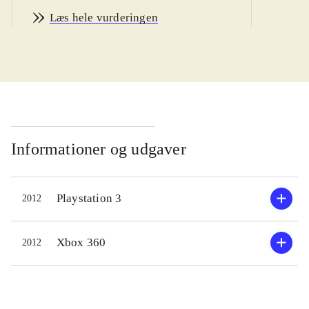
Spillet kombinerer karakterer fra de
Læs hele vurderingen
to populære og kendte
kampspilserier, Street fighter og
Tekken. Det specielle her er, at man
kan vælge to karakterer at kæmpe
med i et såkaldt tag-team, hvor de to
kæmpere kan skifte med hinanden.
Figurene er som nævnt en blanding
Informationer og udgaver
mellem de kendte figurer fra de to
spiluniverser, men da det er Street
Playstation 3
2012
fighter's producenter Capcom, der har
lavet spillet, er hele spillet, inklusiv
Tekken figurene, holdt i Street
Xbox 360
2012
fighter-seriens klassiske og ganske
nydelige retro-agtige 2D grafik.
Rygterne vil vide, at Namco Bandai,