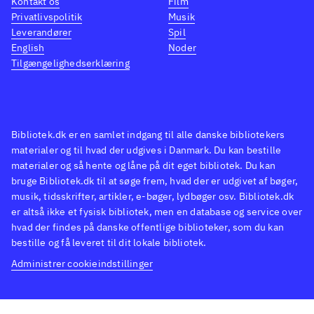
Kontakt os
Film
hurtige at udføre takket være
Privatlivspolitik
Musik
en solid kontrol. Spillet byder
Leverandører
Spil
English
Noder
desuden på et system, hvor
Tilgængelighedserklæring
man kan forbedre figurene en
smule ved at give dem "gems".
Bortset fra det er spillet et helt
klassisk og særdeles stilrent og
Bibliotek.dk er en samlet indgang til alle danske bibliotekers
velproduceret 2D kampspil,
materialer og til hvad der udgives i Danmark. Du kan bestille
materialer og så hente og låne på dit eget bibliotek. Du kan
med glimrende multiplayer
bruge Bibliotek.dk til at søge frem, hvad der er udgivet af bøger,
muligheder
.
musik, tidsskrifter, artikler, e-bøger, lydbøger osv. Bibliotek.dk
Til trods for Tekken figurene, så
er altså ikke et fysisk bibliotek, men en database og service over
hvad der findes på danske offentlige biblioteker, som du kan
ligner spillet sine Street
bestille og få leveret til dit lokale bibliotek.
fighter-forgængere på en prik
.
Administrer cookieindstillinger
Spillet er helt klart henvendt
Street fighter fans, men også
Tekken spillere, der gerne vil se