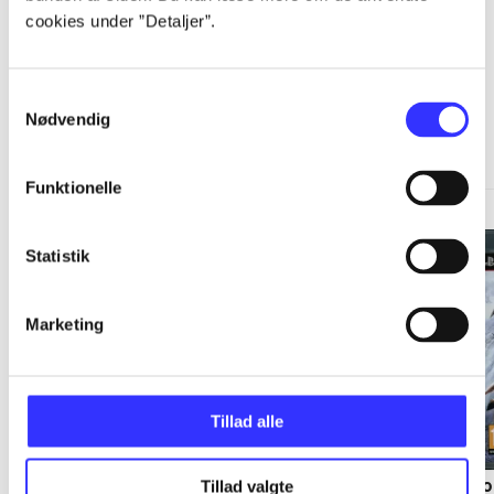
cookies under ”Detaljer”.
Samtykkevalg
Nødvendig
Minder om
Funktionelle
Statistik
Marketing
Tillad alle
Tekken tag
Lego Batman 3 -
So
Tillad valgte