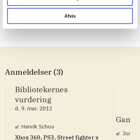
tournament 2
beyond Gotham
TT Games
Afvis
Anmeldelser (3)
Bibliotekernes
vurdering
d. 9. mar. 2012
Game 
Henrik Schou
af
Jonas 
af
Xbox 360, PS3. Street fighter x