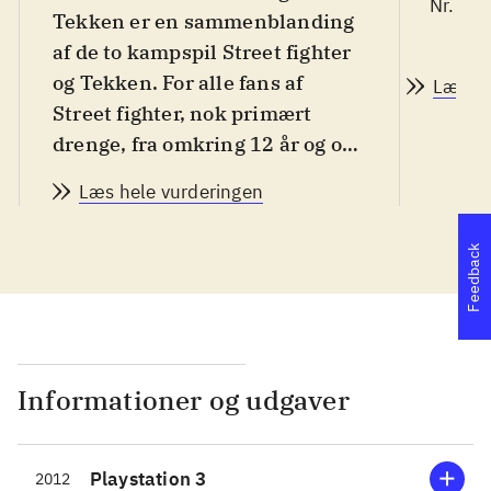
Nr. 12
Tekken er en sammenblanding
af de to kampspil Street fighter
og Tekken. For alle fans af
Læs a
Street fighter, nok primært
drenge, fra omkring 12 år og op.
Sproget er engelsk. PEGI: 12
.
Læs hele vurderingen
Spillet kombinerer karakterer
fra de to populære og kendte
Feedback
kampspilserier, Street fighter
og Tekken. Det specielle her er,
at man kan vælge to karakterer
at kæmpe med i et såkaldt tag-
team, hvor de to kæmpere kan
Informationer og udgaver
skifte med hinanden. Figurene
er som nævnt en blanding
Playstation 3
2012
mellem de kendte figurer fra de