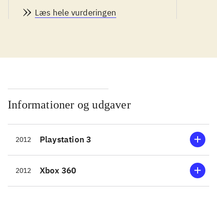
Spillet kombinerer karakterer fra de
Læs hele vurderingen
to populære og kendte
kampspilserier, Street fighter og
Tekken. Det specielle her er, at man
kan vælge to karakterer at kæmpe
med i et såkaldt tag-team, hvor de to
kæmpere kan skifte med hinanden.
Figurene er som nævnt en blanding
Informationer og udgaver
mellem de kendte figurer fra de to
spiluniverser, men da det er Street
Playstation 3
2012
fighter's producenter Capcom, der har
lavet spillet, er hele spillet, inklusiv
Tekken figurene, holdt i Street
Xbox 360
2012
fighter-seriens klassiske og ganske
nydelige retro-agtige 2D grafik.
Rygterne vil vide, at Namco Bandai,