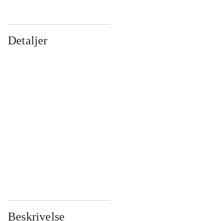
Detaljer
...
...
...
...
...
...
...
...
...
...
...
...
Beskrivelse