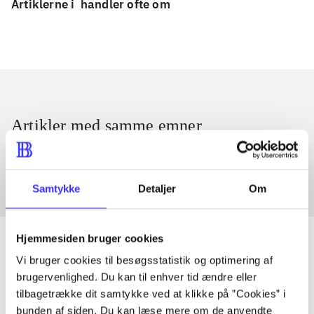
Artiklerne i
handler ofte om
Artikler med samme emner
Fra
Samtykke
Detaljer
Om
Hjemmesiden bruger cookies
Vi bruger cookies til besøgsstatistik og optimering af
brugervenlighed. Du kan til enhver tid ændre eller
Artikler
tilbagetrække dit samtykke ved at klikke på ”Cookies” i
Alle registrerede artikler fordelt på udgivelser
bunden af siden. Du kan læse mere om de anvendte