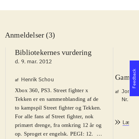
Anmeldelser (3)
Bibliotekernes vurdering
d. 9. mar. 2012
Feedback
Game r
Henrik Schou
af
Xbox 360, PS3. Street fighter x
Jonas 
af
Tekken er en sammenblanding af de
Nr. 12
to kampspil Street fighter og Tekken.
For alle fans af Street fighter, nok
Læs a
primært drenge, fra omkring 12 år og
op. Sproget er engelsk. PEGI: 12
.