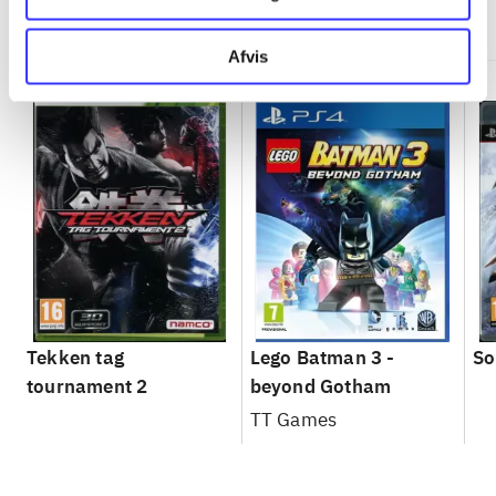
Minder om
Afvis
Tekken tag
Lego Batman 3 -
So
tournament 2
beyond Gotham
TT Games