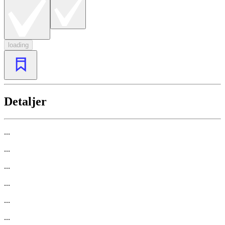
loading
Detaljer
...
...
...
...
...
...