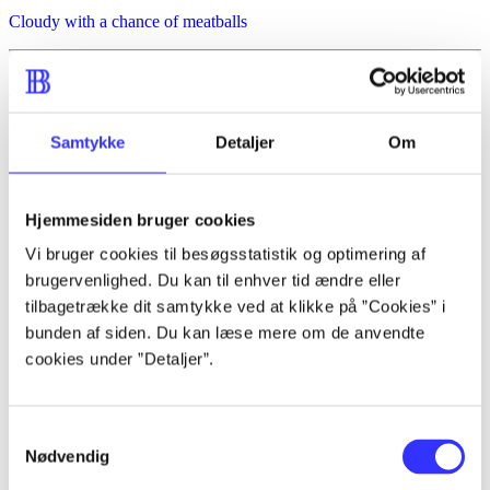
Cloudy with a chance of meatballs
Anmeldelser (3)
Samtykke
Detaljer
Om
Bibliotekernes vurdering
d. 9. mar. 2012
Hjemmesiden bruger cookies
af
Vi bruger cookies til besøgsstatistik og optimering af
af
brugervenlighed. Du kan til enhver tid ændre eller
tilbagetrække dit samtykke ved at klikke på ”Cookies” i
Henrik Schou
bunden af siden. Du kan læse mere om de anvendte
d. 9. mar. 2012
cookies under ”Detaljer”.
Xbox 360, PS3. Street fighter x Tekken er
en sammenblanding af de to kampspil
Street fighter og Tekken. For alle fans af
Samtykkevalg
Street fighter, nok primært drenge, fra
Nødvendig
omkring 12 år og op. Sproget er engelsk.
PEGI: 12
.