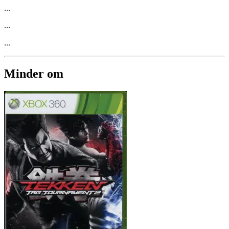
...
...
...
Minder om