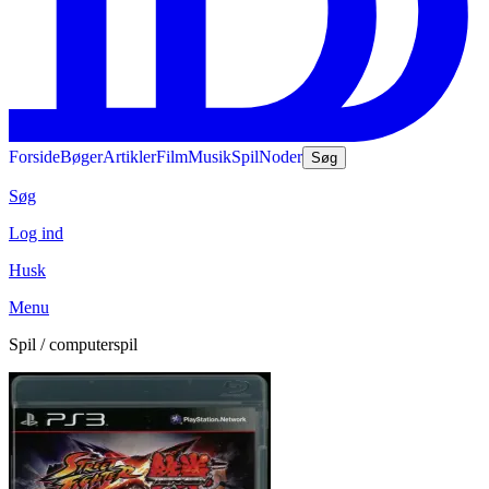
Forside
Bøger
Artikler
Film
Musik
Spil
Noder
Søg
Søg
Log ind
Husk
Menu
Spil / computerspil