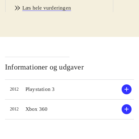
Spillet kombinerer karakterer fra de
Læs hele vurderingen
to populære og kendte
kampspilserier, Street fighter og
Tekken. Det specielle her er, at man
kan vælge to karakterer at kæmpe
med i et såkaldt tag-team, hvor de to
kæmpere kan skifte med hinanden.
Figurene er som nævnt en blanding
Informationer og udgaver
mellem de kendte figurer fra de to
spiluniverser, men da det er Street
Playstation 3
2012
fighter's producenter Capcom, der har
lavet spillet, er hele spillet, inklusiv
Tekken figurene, holdt i Street
Xbox 360
2012
fighter-seriens klassiske og ganske
nydelige retro-agtige 2D grafik.
Rygterne vil vide, at Namco Bandai,