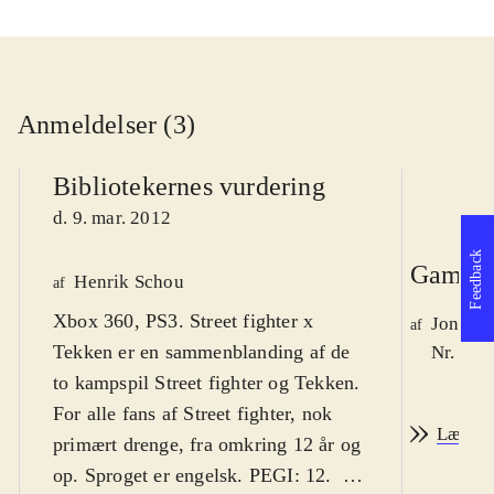
Anmeldelser (3)
Bibliotekernes vurdering
d. 9. mar. 2012
Feedback
Game r
Henrik Schou
af
Xbox 360, PS3. Street fighter x
Jonas 
af
Tekken er en sammenblanding af de
Nr. 126
to kampspil Street fighter og Tekken.
For alle fans af Street fighter, nok
Læs an
primært drenge, fra omkring 12 år og
op. Sproget er engelsk. PEGI: 12
.