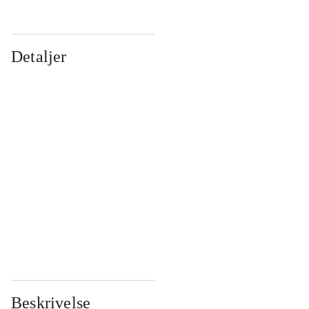
Detaljer
...
...
...
...
...
...
...
...
...
...
...
...
Beskrivelse