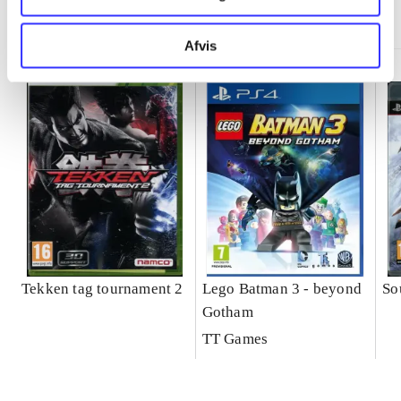
Minder om
Afvis
Tekken tag tournament 2
Lego Batman 3 - beyond
So
Gotham
TT Games