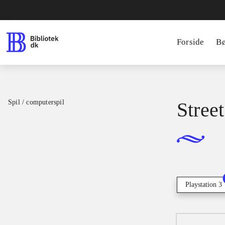
Forside
B
Spil / computerspil
Stree
Playstation 3