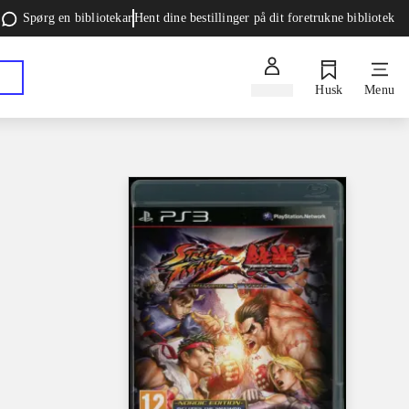
Spørg en bibliotekar
Hent dine bestillinger på dit foretrukne bibliotek
Log ind
Husk
Menu