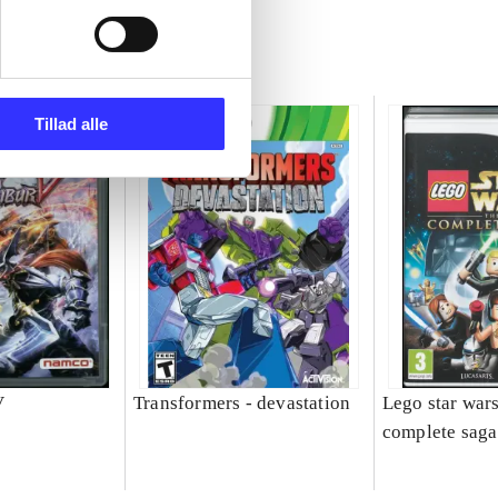
Tillad alle
V
Transformers - devastation
Lego star wars
complete saga