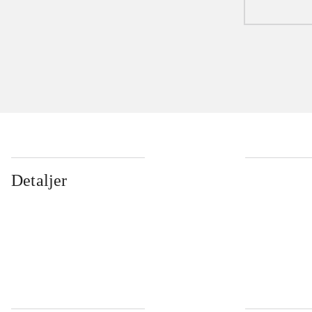
Detaljer
...
...
...
...