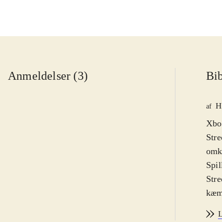
Anmeldelser (3)
Bib
H
af
Xbox
Stre
omkr
Spil
Stre
kæmp
Figu
L
spil