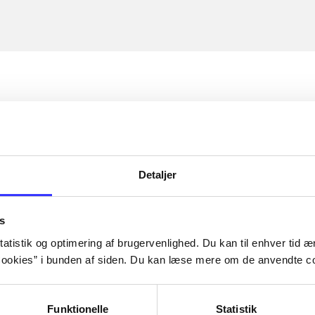
Detaljer
s
atistik og optimering af brugervenlighed. Du kan til enhver tid æn
ookies” i bunden af siden. Du kan læse mere om de anvendte co
Funktionelle
Statistik