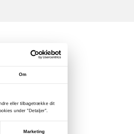
Om
dre eller tilbagetrække dit
okies under ”Detaljer”.
Marketing