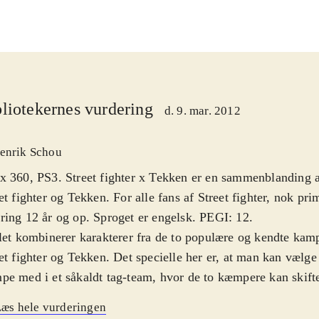
liotekernes vurdering
d. 9. mar. 2012
enrik Schou
 360, PS3. Street fighter x Tekken er en sammenblanding a
et fighter og Tekken. For alle fans af Street fighter, nok pri
ing 12 år og op. Sproget er engelsk. PEGI: 12
.
let kombinerer karakterer fra de to populære og kendte kamp
et fighter og Tekken. Det specielle her er, at man kan vælge 
e med i et såkaldt tag-team, hvor de to kæmpere kan skif
rene er som nævnt en blanding mellem de kendte figurer fra
æs hele vurderingen
universer, men da det er Street fighter's producenter Capcom