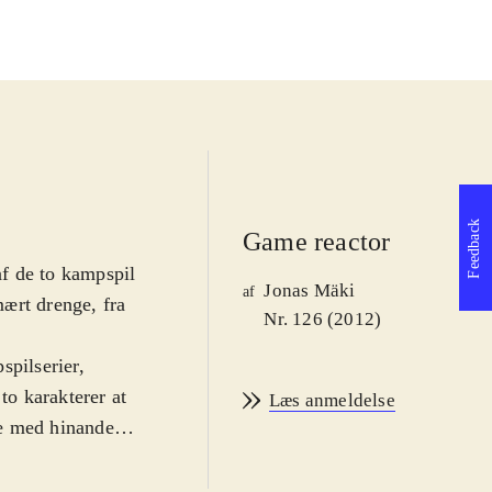
Feedback
Game reactor
f de to kampspil
Jonas Mäki
af
mært drenge, fra
Nr. 126 (2012)
spilserier,
to karakterer at
Læs anmeldelse
te med hinanden.
 de to
, der har lavet