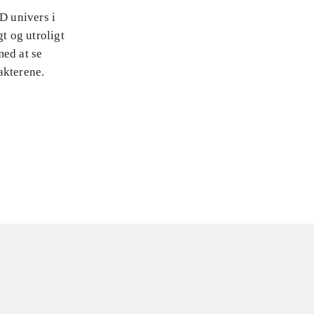
D univers i
t og utroligt
med at se
akterene.