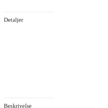
Detaljer
...
...
...
...
...
...
...
...
...
...
...
...
Beskrivelse