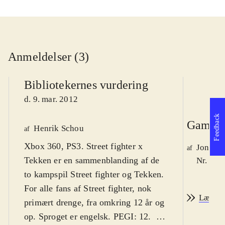
Anmeldelser (3)
Bibliotekernes vurdering
d. 9. mar. 2012
Feedback
Game r
Henrik Schou
af
Xbox 360, PS3. Street fighter x
Jonas 
af
Tekken er en sammenblanding af de
Nr. 126
to kampspil Street fighter og Tekken.
For alle fans af Street fighter, nok
Læs an
primært drenge, fra omkring 12 år og
op. Sproget er engelsk. PEGI: 12
.