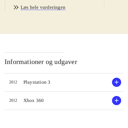
Spillet kombinerer karakterer fra de
Læs hele vurderingen
to populære og kendte
kampspilserier, Street fighter og
Tekken. Det specielle her er, at man
kan vælge to karakterer at kæmpe
med i et såkaldt tag-team, hvor de to
kæmpere kan skifte med hinanden.
Figurene er som nævnt en blanding
Informationer og udgaver
mellem de kendte figurer fra de to
spiluniverser, men da det er Street
Playstation 3
2012
fighter's producenter Capcom, der har
lavet spillet, er hele spillet, inklusiv
Tekken figurene, holdt i Street
Xbox 360
2012
fighter-seriens klassiske og ganske
nydelige retro-agtige 2D grafik.
Rygterne vil vide, at Namco Bandai,