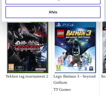
Minder om
Afvis
Tekken tag tournament 2
Lego Batman 3 - beyond
So
Gotham
TT Games