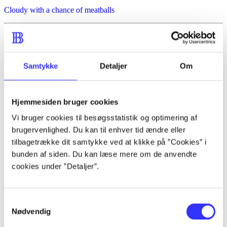
Cloudy with a chance of meatballs
Anmeldelser (3)
Samtykke
Detaljer
Om
Bibliotekernes vurdering
d. 9. mar. 2012
Hjemmesiden bruger cookies
af
Vi bruger cookies til besøgsstatistik og optimering af
af
brugervenlighed. Du kan til enhver tid ændre eller
tilbagetrække dit samtykke ved at klikke på ”Cookies” i
Henrik Schou
bunden af siden. Du kan læse mere om de anvendte
d. 9. mar. 2012
cookies under ”Detaljer”.
Xbox 360, PS3. Street fighter x Tekken er
en sammenblanding af de to kampspil
Street fighter og Tekken. For alle fans af
Samtykkevalg
Street fighter, nok primært drenge, fra
Nødvendig
omkring 12 år og op. Sproget er engelsk.
PEGI: 12
.