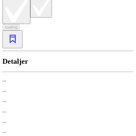
loading
Detaljer
...
...
...
...
...
...