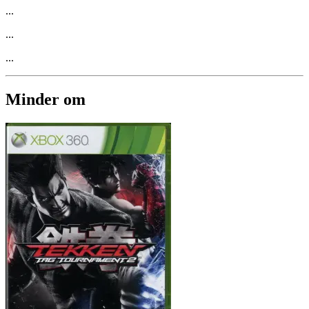
...
...
...
Minder om