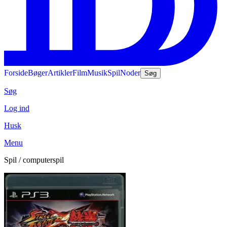
Forside
Bøger
Artikler
Film
Musik
Spil
Noder
Søg
Søg
Log ind
Husk
Menu
Spil / computerspil