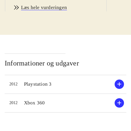
Spillet kombinerer karakterer fra de
Læs hele vurderingen
to populære og kendte
kampspilserier, Street fighter og
Tekken. Det specielle her er, at man
kan vælge to karakterer at kæmpe
med i et såkaldt tag-team, hvor de to
kæmpere kan skifte med hinanden.
Figurene er som nævnt en blanding
Informationer og udgaver
mellem de kendte figurer fra de to
spiluniverser, men da det er Street
Playstation 3
2012
fighter's producenter Capcom, der har
lavet spillet, er hele spillet, inklusiv
Tekken figurene, holdt i Street
Xbox 360
2012
fighter-seriens klassiske og ganske
nydelige retro-agtige 2D grafik.
Rygterne vil vide, at Namco Bandai,