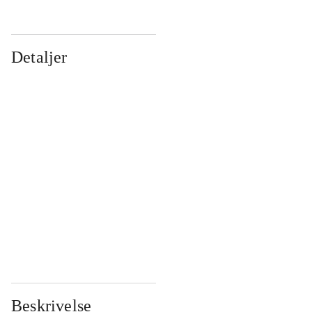
Detaljer
...
...
...
...
...
...
...
...
...
...
...
...
Beskrivelse