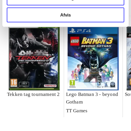
Minder om
Afvis
Tekken tag tournament 2
Lego Batman 3 - beyond
So
Gotham
TT Games