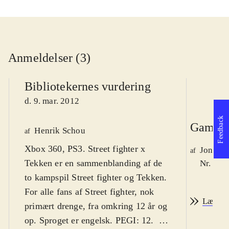
Anmeldelser (3)
Bibliotekernes vurdering
d. 9. mar. 2012
Feedback
Game r
Henrik Schou
af
Xbox 360, PS3. Street fighter x
Jonas 
af
Tekken er en sammenblanding af de
Nr. 126
to kampspil Street fighter og Tekken.
For alle fans af Street fighter, nok
Læs an
primært drenge, fra omkring 12 år og
op. Sproget er engelsk. PEGI: 12
.