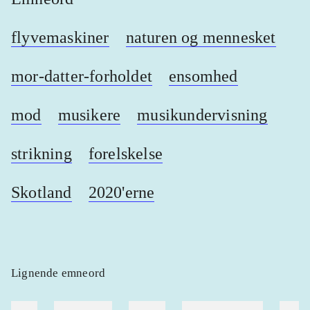
flyvemaskiner
naturen og mennesket
mor-datter-forholdet
ensomhed
mod
musikere
musikundervisning
strikning
forelskelse
Skotland
2020'erne
Lignende emneord
heste
børnebøger
ridning
hestesygdomme
vokal