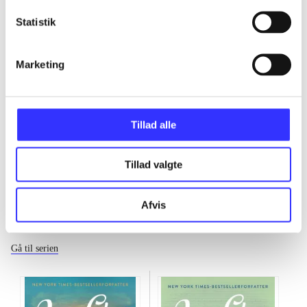
Statistik
...
Marketing
...
...
Tillad alle
Tillad valgte
Afvis
De lyse nætters begyndelse
Gå til serien