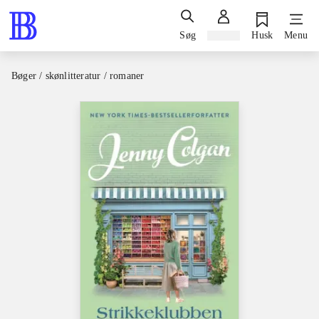
Søg
Log ind
Husk
Menu
Bøger / skønlitteratur / romaner