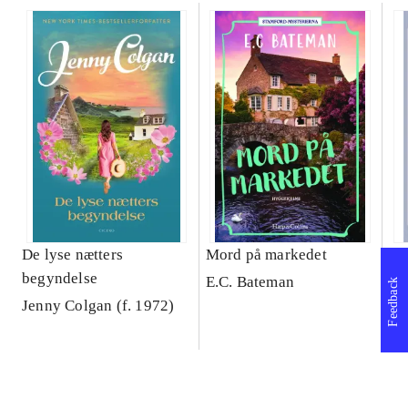
De lyse nætters
Mord på markedet
Ba
begyndelse
E.C. Bateman
Be
Feedback
Jenny Colgan (f. 1972)