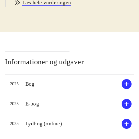
Læs hele vurderingen
lufthavn. Til alle, der elsker
hyggelige feel good-romaner
.
Gertie tør ikke engang håbe på, at
hun møder kærligheden i det lille
isolerede skotske øsamfund. I skolen
drømte hun om at være lige så modig
som Morag, der endte med at blive
Informationer og udgaver
pilot, den smukke Nalitha eller den
lokale musiker, Struan. Men Gertie
Bog
2025
blev bare ansat i den lokale
dagligvarebutik, bor stadig hjemme,
hvor der konstant er besøg af den
E-bog
2025
lokale strikkeklub, og er hemmeligt
forelsket i den uopnåelige og rige
Lydbog (online)
2025
flyselskabsejer, Calum. Men da
Morag ansætter hende som