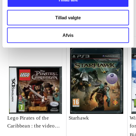
Tillad valgte
Minder om
Afvis
Lego Pirates of the
Starhawk
Wi
Caribbean : the video
fo
game
Bj