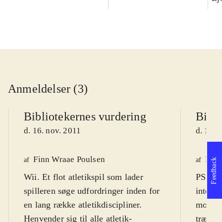
Anmeldelser (3)
Bibliotekernes vurdering
Bibli
d. 16. nov. 2011
d. 14. 
Finn Wraae Poulsen
Pete
af
af
Feedback
Wii. Et flot atletikspil som lader
PS3. Sp
spilleren søge udfordringer inden for
intens
en lang række atletikdiscipliner.
mod/med
Henvender sig til alle atletik-
træne s