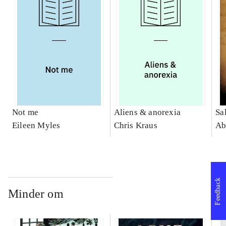
Not me
Aliens & anorexia
Sa
Eileen Myles
Chris Kraus
Ab
Feedback
Minder om