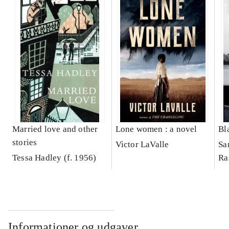
Married love and other
Lone women : a novel
Bl
stories
Victor LaValle
Sa
Tessa Hadley (f. 1956)
Ra
Informationer og udgaver