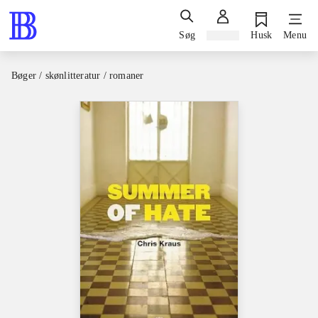
Søg
Log ind
Husk
Menu
Bøger / skønlitteratur / romaner