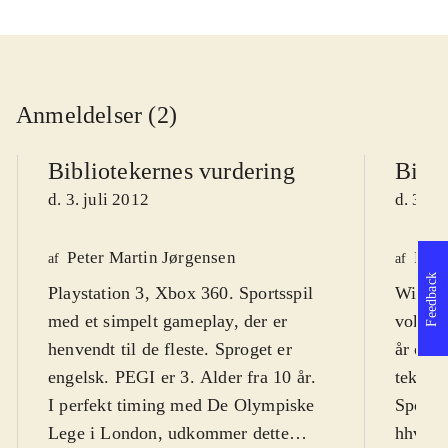
Anmeldelser (2)
Bibliotekernes vurdering
Bibli
d. 3. juli 2012
d. 3. j
Peter Martin Jørgensen
Henr
af
af
Feedback
Playstation 3, Xbox 360. Sportsspil
Wii. Sp
med et simpelt gameplay, der er
voksne
henvendt til de fleste. Sproget er
år og 
engelsk. PEGI er 3. Alder fra 10 år
.
tekst o
I perfekt timing med De Olympiske
Sportss
Lege i London, udkommer dette
hhv. s