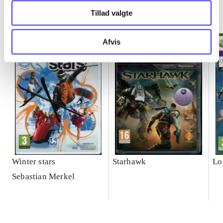
Minder om
Tillad valgte
Afvis
Winter stars
Starhawk
Lo
Sebastian Merkel