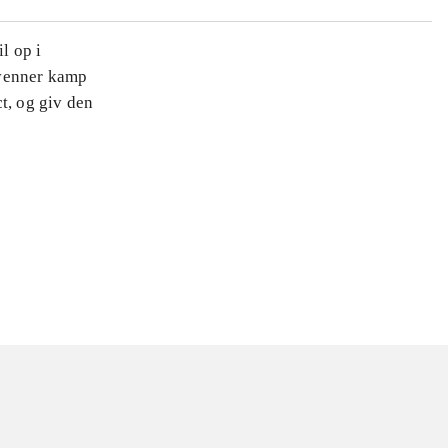
l op i
 venner kamp
ct, og giv den