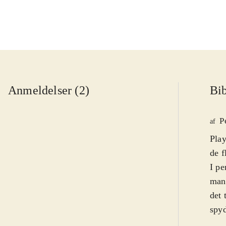
Anmeldelser (2)
Bib
P
af
Play
de f
I p
mang
det 
spyd
rækk