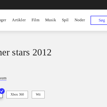
øger
Artikler
Film
Musik
Spil
Noder
Søg
r stars 2012
baum
Xbox 360
Wii