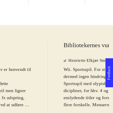
Bibliotekernes vurd
Henriette Elkjær Smede
af
Feedback
r er henvendt til
Wii. Sportsspil. For stør
dermed ingen hindring, men
dette
Sportsspil med olypiske d
pil men ligner
dicipliner, for hhv. 4 og 2
 fx udspring,
enslydende titler og forsi
ved at udføre en
flere forskelle. Menuerne
r så fx
menu med lange loadtider o