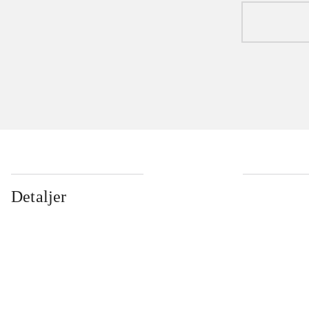
Detaljer
...
...
...
...