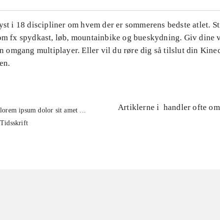
yst i 18 discipliner om hvem der er sommerens bedste atlet. Sti
som fx spydkast, løb, mountainbike og bueskydning. Giv dine
 en omgang multiplayer. Eller vil du røre dig så tilslut din Kine
en.
Artiklerne i
handler ofte om
lorem ipsum dolor sit amet ...
Tidsskrift