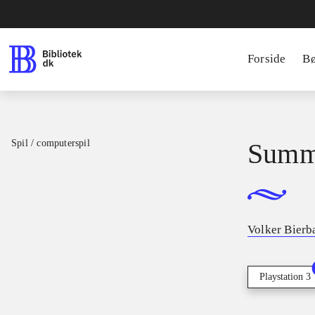
Forside
B
Spil / computerspil
Summe
Volker Bier
Playstation 3