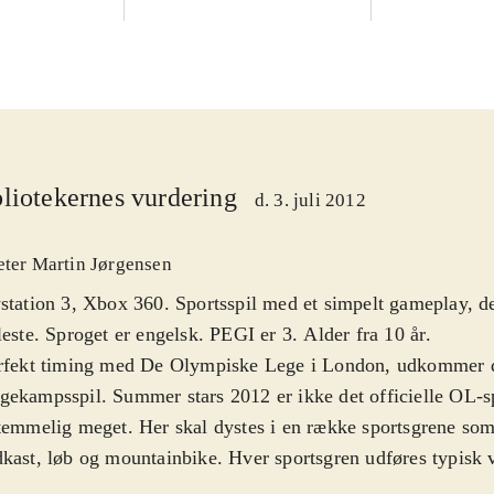
liotekernes vurdering
d. 3. juli 2012
eter Martin Jørgensen
station 3, Xbox 360. Sportsspil med et simpelt gameplay, de
leste. Sproget er engelsk. PEGI er 3. Alder fra 10 år
.
erfekt timing med De Olympiske Lege i London, udkommer 
ekampsspil. Summer stars 2012 er ikke det officielle OL-s
temmelig meget. Her skal dystes i en række sportsgrene som
kast, løb og mountainbike. Hver sportsgren udføres typisk 
e bestemte bevægelser på helt præcise tidspunkter. Dette få