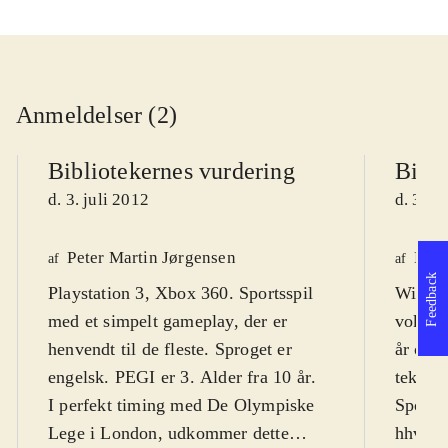
Anmeldelser (2)
Bibliotekernes vurdering
Bibli
d. 3. juli 2012
d. 3. j
Peter Martin Jørgensen
Henr
af
af
Feedback
Playstation 3, Xbox 360. Sportsspil
Wii. Sp
med et simpelt gameplay, der er
voksne
henvendt til de fleste. Sproget er
år og 
engelsk. PEGI er 3. Alder fra 10 år
.
tekst o
I perfekt timing med De Olympiske
Sportss
Lege i London, udkommer dette
hhv. s