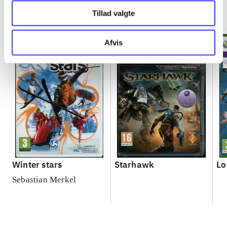
Minder om
Tillad valgte
Afvis
Winter stars
Starhawk
Lo
Sebastian Merkel