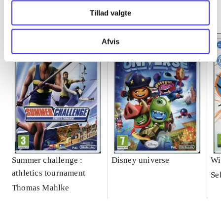
Minder om
Tillad valgte
Afvis
Summer challenge :
Disney universe
Wi
athletics tournament
Se
Thomas Mahlke