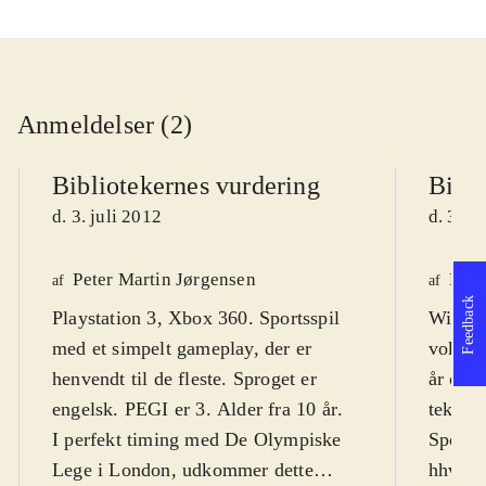
Anmeldelser (2)
Bibliotekernes vurdering
Bibli
d. 3. juli 2012
d. 3. j
Peter Martin Jørgensen
Henr
af
af
Feedback
Playstation 3, Xbox 360. Sportsspil
Wii. Sp
med et simpelt gameplay, der er
voksne
henvendt til de fleste. Sproget er
år og 
engelsk. PEGI er 3. Alder fra 10 år
.
tekst o
I perfekt timing med De Olympiske
Sportss
Lege i London, udkommer dette
hhv. s