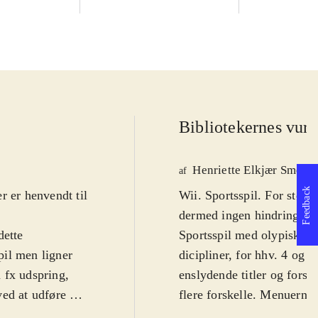
Bibliotekernes vurd
Henriette Elkjær Smede
af
Feedback
r er henvendt til
Wii. Sportsspil. For stør
dermed ingen hindring, men
dette
Sportsspil med olypiske d
pil men ligner
dicipliner, for hhv. 4 og 2
 fx udspring,
enslydende titler og forsi
ved at udføre en
flere forskelle. Menuerne
r så fx
menu med lange loadtider o