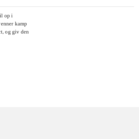
l op i
 venner kamp
ct, og giv den