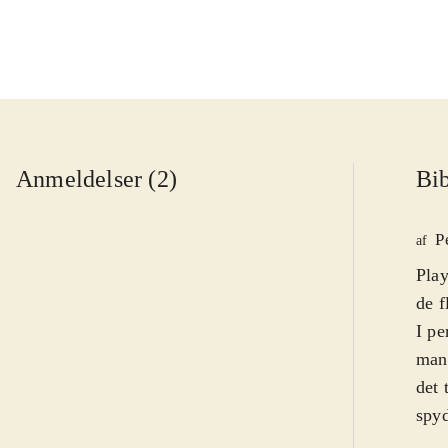
Anmeldelser (2)
Bib
P
af
Play
de f
I p
mang
det 
spyd
rækk