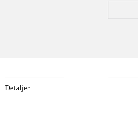
Detaljer
...
...
...
...