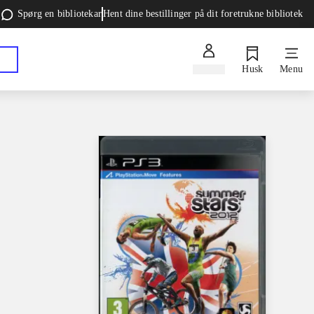
Spørg en bibliotekar
Hent dine bestillinger på dit foretrukne bibliotek
Log ind
Husk
Menu