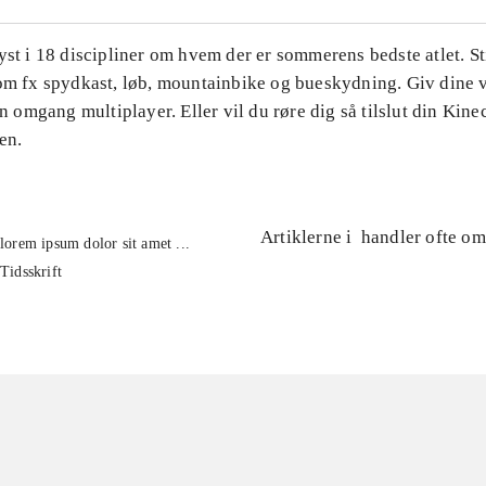
yst i 18 discipliner om hvem der er sommerens bedste atlet. Sti
som fx spydkast, løb, mountainbike og bueskydning. Giv dine
 en omgang multiplayer. Eller vil du røre dig så tilslut din Kine
en.
Artiklerne i
handler ofte om
lorem ipsum dolor sit amet ...
Tidsskrift