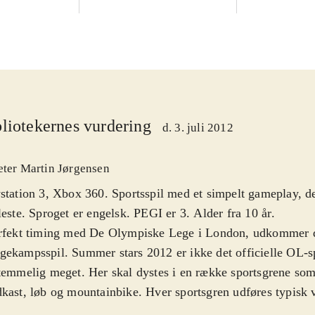
liotekernes vurdering
d. 3. juli 2012
eter Martin Jørgensen
station 3, Xbox 360. Sportsspil med et simpelt gameplay, de
leste. Sproget er engelsk. PEGI er 3. Alder fra 10 år
.
erfekt timing med De Olympiske Lege i London, udkommer 
ekampsspil. Summer stars 2012 er ikke det officielle OL-s
temmelig meget. Her skal dystes i en række sportsgrene som
kast, løb og mountainbike. Hver sportsgren udføres typisk 
e bestemte bevægelser på helt præcise tidspunkter. Dette få