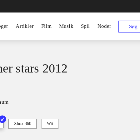
øger
Artikler
Film
Musik
Spil
Noder
Søg
r stars 2012
baum
Xbox 360
Wii