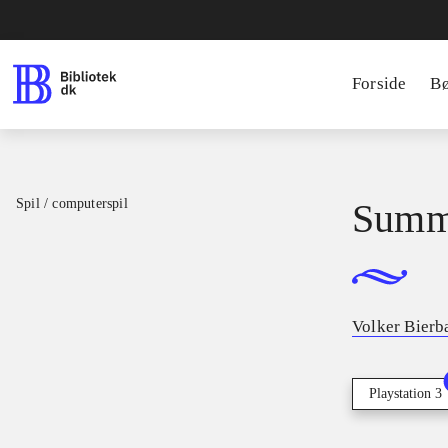
Forside
B
Spil / computerspil
Summe
Volker Bier
Playstation 3