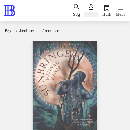
Søg
Log ind
Husk
Menu
Bøger / skønlitteratur / romaner