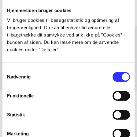
Hjemmesiden bruger cookies
Vi bruger cookies til besøgsstatistik og optimering af
brugervenlighed. Du kan til enhver tid ændre eller
tilbagetrække dit samtykke ved at klikke på ”Cookies” i
bunden af siden. Du kan læse mere om de anvendte
Artikler med samme emner
cookies under ”Detaljer”.
Fra
Samtykkevalg
Nødvendig
Funktionelle
Statistik
Artikler
Alle registrerede artikler fordelt på udgivelser
Marketing