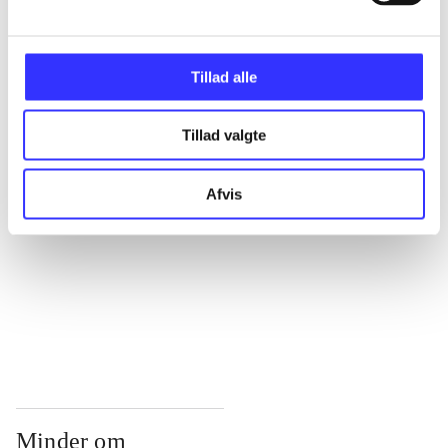
...
Tillad alle
...
Tillad valgte
...
Afvis
...
...
Minder om