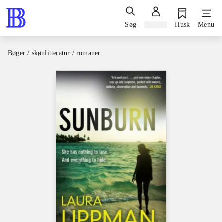
Søg
Log ind
Husk
Menu
Bøger / skønlitteratur / romaner