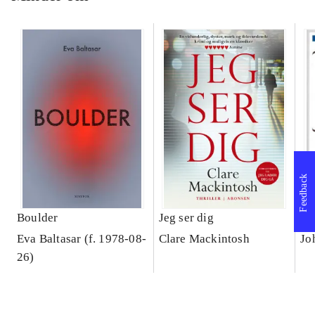
Feedback
Boulder
Jeg ser dig
Th
Eva Baltasar (f. 1978-08-
Clare Mackintosh
Jo
26)