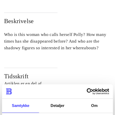
Beskrivelse
Who is this woman who calls herself Polly? How many
times has she disappeared before? And who are the
shadowy figures so interested in her whereabouts?
Tidsskrift
Artiklen er en del af
lorem ipsum dolor sit amet ...
Tidsskrift
Samtykke
Detaljer
Om
Artiklerne i
handler ofte om