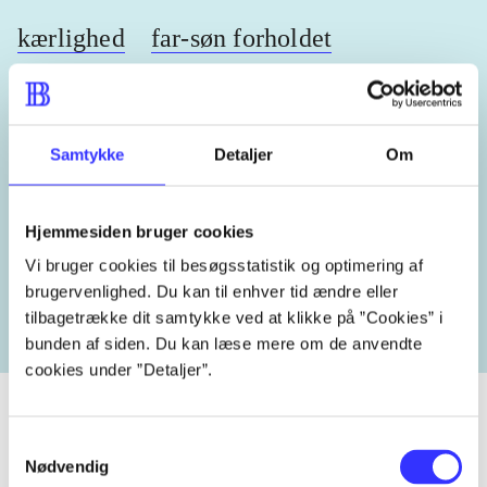
kærlighed
far-søn forholdet
New York
USA
2000'erne
Samtykke
Detaljer
Om
Lignende emneord
Hjemmesiden bruger cookies
Vi bruger cookies til besøgsstatistik og optimering af
heste
børnebøger
ridning
hestesygdomme
vokal
brugervenlighed. Du kan til enhver tid ændre eller
tilbagetrække dit samtykke ved at klikke på ”Cookies” i
bunden af siden. Du kan læse mere om de anvendte
cookies under ”Detaljer”.
Samtykkevalg
Nødvendig
Tidsskrift