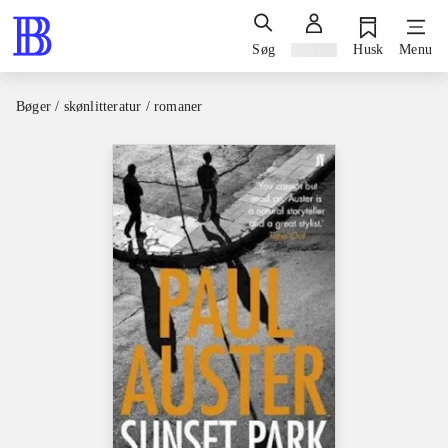
Søg
Log ind
Husk
Menu
Bøger / skønlitteratur / romaner