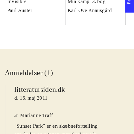
Invisible
Min kamp. 3. bog
Su
Paul Auster
Karl Ove Knausgård
Pa
Anmeldelser (1)
litteratursiden.dk
d. 16. maj 2011
Marianne Träff
af
"Sunset Park" er en skæbnefortælling