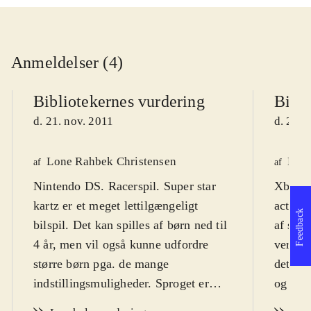
Anmeldelser (4)
Bibliotekernes vurdering
Bibli
d. 21. nov. 2011
d. 21. 
Lone Rahbek Christensen
Fred
af
af
Nintendo DS. Racerspil. Super star
Xbox 36
kartz er et meget lettilgængeligt
actionp
Feedback
bilspil. Det kan spilles af børn ned til
af skal
4 år, men vil også kunne udfordre
version
større børn pga. de mange
det pr
indstillingsmuligheder. Sproget er
og reg
engelsk, men der medfølger manual
genkend