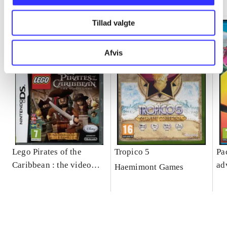
Tillad valgte
Afvis
Lego Pirates of the
Tropico 5
Pa
Caribbean : the video
ad
Haemimont Games
game