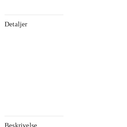
Detaljer
...
...
...
...
...
...
...
...
...
...
...
...
Beskrivelse