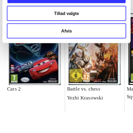
Tillad valgte
Afvis
Cars 2
Battle vs. chess
Ma
Sq
Yezhi Krasowski
ga