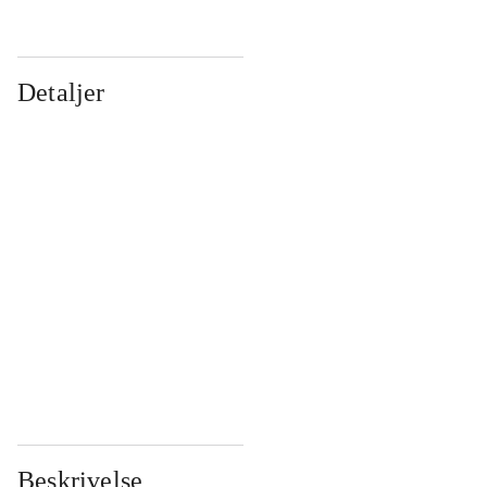
Detaljer
...
...
...
...
...
...
...
...
...
...
...
...
Beskrivelse