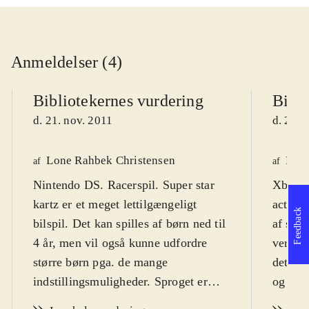
Anmeldelser (4)
Bibliotekernes vurdering
Bibli
d. 21. nov. 2011
d. 21. 
Lone Rahbek Christensen
Fred
af
af
Nintendo DS. Racerspil. Super star
Xbox 36
kartz er et meget lettilgængeligt
actionp
Feedback
bilspil. Det kan spilles af børn ned til
af skal
4 år, men vil også kunne udfordre
version
større børn pga. de mange
det pr
indstillingsmuligheder. Sproget er
og reg
engelsk, men der medfølger manual
genkend