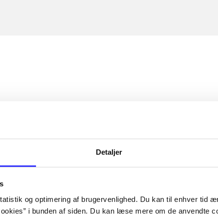
Detaljer
s
atistik og optimering af brugervenlighed. Du kan til enhver tid æn
ookies” i bunden af siden. Du kan læse mere om de anvendte co