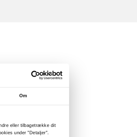
Om
dre eller tilbagetrække dit
okies under ”Detaljer”.