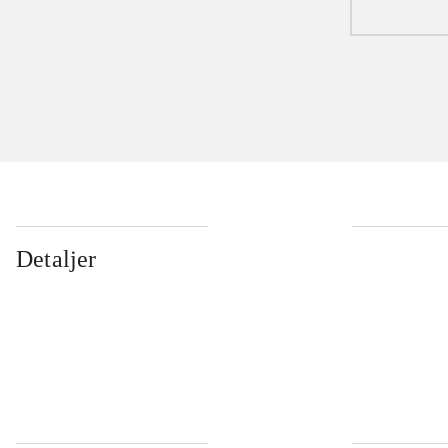
Detaljer
...
...
...
...