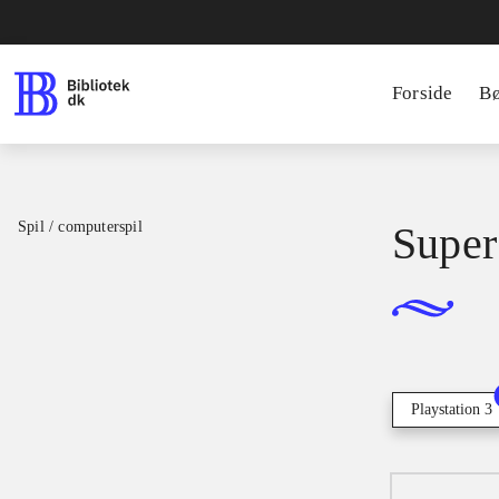
Forside
B
Spil / computerspil
Super 
Playstation 3