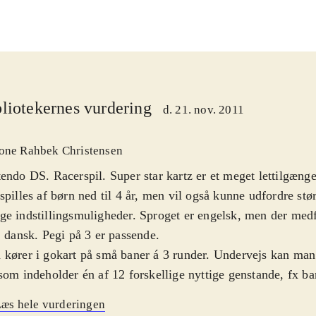
liotekernes vurdering
d. 21. nov. 2011
one Rahbek Christensen
endo DS. Racerspil. Super star kartz er et meget lettilgængel
spilles af børn ned til 4 år, men vil også kunne udfordre stø
e indstillingsmuligheder. Sproget er engelsk, men der med
. dansk. Pegi på 3 er passende
.
kører i gokart på små baner á 3 runder. Undervejs kan man
som indeholder én af 12 forskellige nyttige genstande, fx b
karbomber til at genere modstanderne med eller et skjold til
æs hele vurderingen
 I "Quick race" dyster man mod 5 andre biler. I "Champion