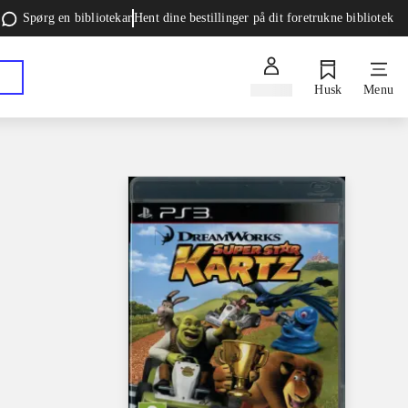
Spørg en bibliotekar
Hent dine bestillinger på dit foretrukne bibliotek
Log ind
Husk
Menu