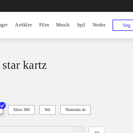
øger
Artikler
Film
Musik
Spil
Noder
Søg
star kartz
Xbox 360
Wii
Nintendo ds