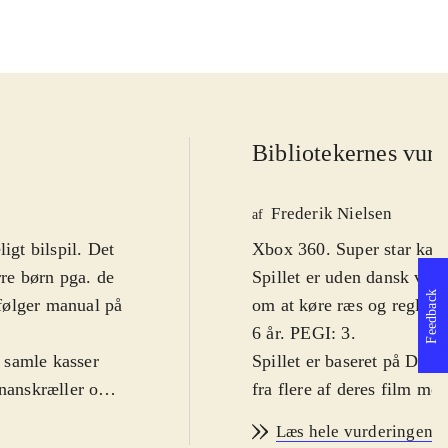
Bibliotekernes vurd
Frederik Nielsen
af
igt bilspil. Det
Xbox 360. Super star kartz
rre børn pga. de
Spillet er uden dansk vers
Feedback
følger manual på
om at køre ræs og reglern
6 år. PEGI: 3
.
 samle kasser
Spillet er baseret på Dre
ananskræller og
fra flere af deres film med
 at beskytte sig
klassiske single- og multi
Læs hele vurderingen
ship" skal man
og battle mode. På banern