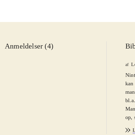
Anmeldelser (4)
Bib
L
af
Nint
kan 
mang
bl.a
Man 
op, 
græs
L
med.