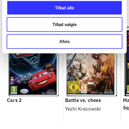
Minder om
Tillad alle
Tillad valgte
Afvis
Cars 2
Battle vs. chess
Ma
Sq
Yezhi Krasowski
ga