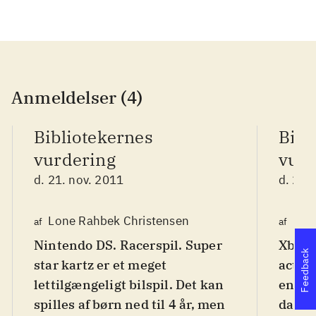
Anmeldelser (4)
Bibliotekernes
Bibl
vurdering
vurd
d. 21. nov. 2011
d. 21.
Lone Rahbek Christensen
Fred
af
af
Nintendo DS. Racerspil. Super
Xbox 3
Feedback
star kartz er et meget
action
lettilgængeligt bilspil. Det kan
ende a
spilles af børn ned til 4 år, men
dansk