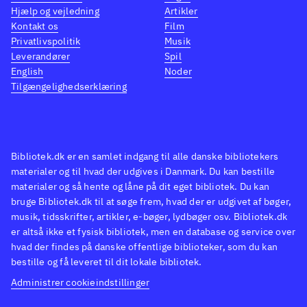
fra starten. Figurerne har hver
Madag
Hjælp og vejledning
Artikler
sin specialmanøvre. Musik og
Sega 
Kontakt os
Film
Privatlivspolitik
Musik
lyd er meget ensformige. Spillet
Banjo-
Leverandører
Spil
styres udelukkende vha.
klon 
English
Noder
tastaturet og er uhyre enkelt at
kart"
Tilgængelighedserklæring
spille. Man kan spille op til 4
Et sim
spillere imod hinanden via DS-
byder
netværk
.
mulig
Bibliotek.dk er en samlet indgang til alle danske bibliotekers
Super star kartz minder utrolig
kendt
materialer og til hvad der udgives i Danmark. Du kan bestille
meget om Madagascar kartz
filme
materialer og så hente og låne på dit eget bibliotek. Du kan
(2009), hvor dyrene dog
og var
bruge Bibliotek.dk til at søge frem, hvad der er udgivet af bøger,
musik, tidsskrifter, artikler, e-bøger, lydbøger osv. Bibliotek.dk
udelukkende er fra
spille
er altså ikke et fysisk bibliotek, men en database og service over
Madagascar-filmene. Om
til li
hvad der findes på danske offentlige biblioteker, som du kan
bibliotekerne også skal købe
sig me
bestille og få leveret til dit lokale bibliotek.
dette beror derfor udelukkende
som p
Administrer cookieindstillinger
på, om der er behov for at
at væ