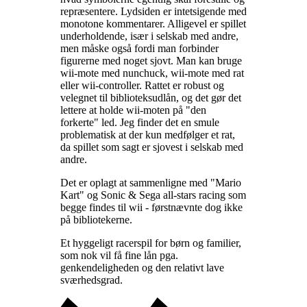
repræsentere. Lydsiden er intetsigende med
monotone kommentarer. Alligevel er spillet
underholdende, især i selskab med andre,
men måske også fordi man forbinder
figurerne med noget sjovt. Man kan bruge
wii-mote med nunchuck, wii-mote med rat
eller wii-controller. Rattet er robust og
velegnet til biblioteksudlån, og det gør det
lettere at holde wii-moten på "den
forkerte" led. Jeg finder det en smule
problematisk at der kun medfølger et rat,
da spillet som sagt er sjovest i selskab med
andre
.
Det er oplagt at sammenligne med "Mario
Kart" og Sonic & Sega all-stars racing som
begge findes til wii - førstnævnte dog ikke
på bibliotekerne
.
Et hyggeligt racerspil for børn og familier,
som nok vil få fine lån pga.
genkendeligheden og den relativt lave
sværhedsgrad
.