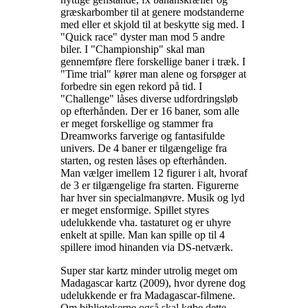
græskarbomber til at genere modstanderne
med eller et skjold til at beskytte sig med. I
"Quick race" dyster man mod 5 andre
biler. I "Championship" skal man
gennemføre flere forskellige baner i træk. I
"Time trial" kører man alene og forsøger at
forbedre sin egen rekord på tid. I
"Challenge" låses diverse udfordringsløb
op efterhånden. Der er 16 baner, som alle
er meget forskellige og stammer fra
Dreamworks farverige og fantasifulde
univers. De 4 baner er tilgængelige fra
starten, og resten låses op efterhånden.
Man vælger imellem 12 figurer i alt, hvoraf
de 3 er tilgængelige fra starten. Figurerne
har hver sin specialmanøvre. Musik og lyd
er meget ensformige. Spillet styres
udelukkende vha. tastaturet og er uhyre
enkelt at spille. Man kan spille op til 4
spillere imod hinanden via DS-netværk
.
Super star kartz minder utrolig meget om
Madagascar kartz (2009), hvor dyrene dog
udelukkende er fra Madagascar-filmene.
Om bibliotekerne også skal købe dette