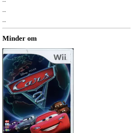
...
...
...
Minder om