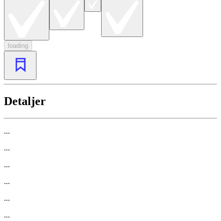
loading
Detaljer
...
...
...
...
...
...