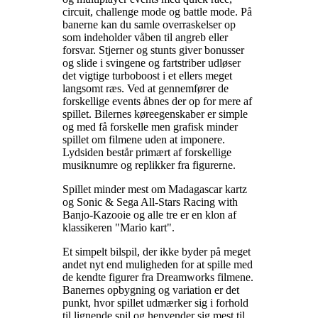
circuit, challenge mode og battle mode. På
banerne kan du samle overraskelser op
som indeholder våben til angreb eller
forsvar. Stjerner og stunts giver bonusser
og slide i svingene og fartstriber udløser
det vigtige turboboost i et ellers meget
langsomt ræs. Ved at gennemfører de
forskellige events åbnes der op for mere af
spillet. Bilernes køreegenskaber er simple
og med få forskelle men grafisk minder
spillet om filmene uden at imponere.
Lydsiden består primært af forskellige
musiknumre og replikker fra figurerne
.
Spillet minder mest om Madagascar kartz
og Sonic & Sega All-Stars Racing with
Banjo-Kazooie og alle tre er en klon af
klassikeren "Mario kart"
.
Et simpelt bilspil, der ikke byder på meget
andet nyt end muligheden for at spille med
de kendte figurer fra Dreamworks filmene.
Banernes opbygning og variation er det
punkt, hvor spillet udmærker sig i forhold
til lignende spil og henvender sig mest til