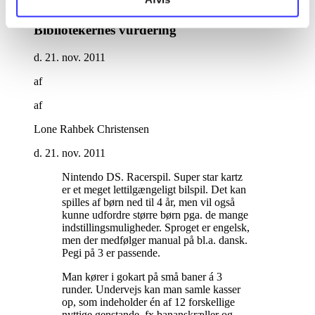
Bibliotekernes vurdering
d. 21. nov. 2011
af
af
Lone Rahbek Christensen
d. 21. nov. 2011
Nintendo DS. Racerspil. Super star kartz
er et meget lettilgængeligt bilspil. Det kan
spilles af børn ned til 4 år, men vil også
kunne udfordre større børn pga. de mange
indstillingsmuligheder. Sproget er engelsk,
men der medfølger manual på bl.a. dansk.
Pegi på 3 er passende
.
Man kører i gokart på små baner á 3
runder. Undervejs kan man samle kasser
op, som indeholder én af 12 forskellige
nyttige genstande, fx bananskræller og