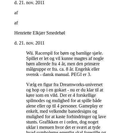
d. 21. nov. 2011
af
af
Henriette Elkjær Smedebøl
d. 21. nov. 2011
Wii. Racerspil for børn og barnlige sjæle.
Spillet er let og vil kunne magtes af nogle
børn allerede fra 4 år, men den primære
målgruppe er fra. ca. 8 år. Engelsk eller
svensk - dansk manual. PEGI er 3
.
Vælg en figur fra Dreamworks-universet
og hop op i en gokart - nu er du klar til at
køre som en vild. Der er 4 forskellige
spilmodes og mulighed for at spille både
alene eller op til 4 personer. Gameplay er
enkelt, med velkendte banedesigns og
mulighed for at kaste forhindringer og lave
stunts. Grafikken er i orden, dog noget
uklar i menuen hvor det er svært at tyde
hvad symbolerne egentlig skal forestille og