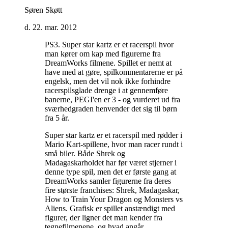
Søren Skøtt
d. 22. mar. 2012
PS3. Super star kartz er et racerspil hvor
man kører om kap med figurerne fra
DreamWorks filmene. Spillet er nemt at
have med at gøre, spilkommentarerne er på
engelsk, men det vil nok ikke forhindre
racerspilsglade drenge i at gennemføre
banerne, PEGI'en er 3 - og vurderet ud fra
sværhedgraden henvender det sig til børn
fra 5 år
.
Super star kartz er et racerspil med rødder i
Mario Kart-spillene, hvor man racer rundt i
små biler. Både Shrek og
Madagaskarholdet har før været stjerner i
denne type spil, men det er første gang at
DreamWorks samler figurerne fra deres
fire største franchises: Shrek, Madagaskar,
How to Train Your Dragon og Monsters vs
Aliens. Grafisk er spillet anstændigt med
figurer, der ligner det man kender fra
tegnefilmenene, og hvad angår