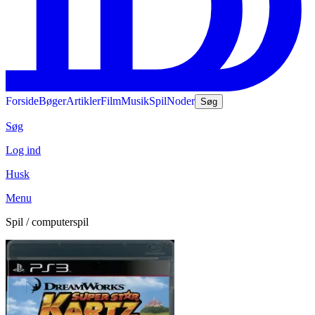
Forside
Bøger
Artikler
Film
Musik
Spil
Noder
Søg
Søg
Log ind
Husk
Menu
Spil / computerspil