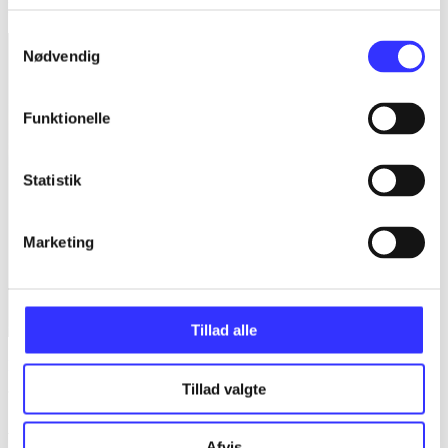
Ben 10 - alien force : Vilgax attacks
Samtykkevalg
Nødvendig
Funktionelle
Statistik
Marketing
Tillad alle
Legends of war
Tillad valgte
Anmeldelser (4)
Afvis