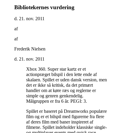
Bibliotekernes vurdering
d. 21. nov. 2011
af
af
Frederik Nielsen
d. 21. nov. 2011
Xbox 360. Super star kartz er et
actionpræget bilspil i den lette ende af
skalaen. Spillet er uden dansk version, men
det er ikke så kritisk, da det primært
handler om at køre ræs og reglerne er
simple og genren genkendelig.
Målgruppen er fra 6 år. PEGI: 3
.
Spillet er baseret på Dreamworks populære
film og er et bilspil med figurerne fra flere
af deres film med baner inspireret af
filmene. Spillet indeholder klassiske single-
og multiplayer events med quick race,