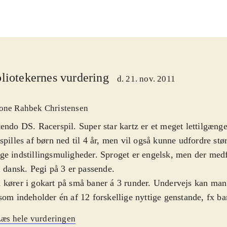
liotekernes vurdering
d. 21. nov. 2011
one Rahbek Christensen
endo DS. Racerspil. Super star kartz er et meget lettilgængel
spilles af børn ned til 4 år, men vil også kunne udfordre stø
e indstillingsmuligheder. Sproget er engelsk, men der med
. dansk. Pegi på 3 er passende
.
kører i gokart på små baner á 3 runder. Undervejs kan man
som indeholder én af 12 forskellige nyttige genstande, fx b
karbomber til at genere modstanderne med eller et skjold til
æs hele vurderingen
 I "Quick race" dyster man mod 5 andre biler. I "Champion