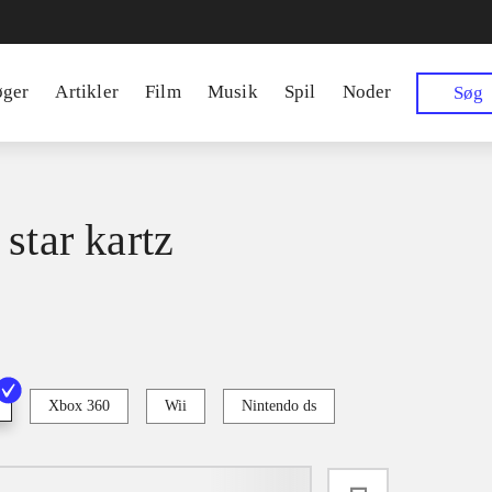
øger
Artikler
Film
Musik
Spil
Noder
Søg
star kartz
Xbox 360
Wii
Nintendo ds