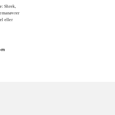
e: Shrek,
nemanøvrer
el eller
 om