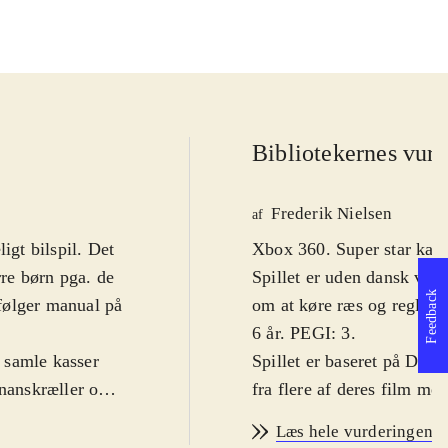
Bibliotekernes vurd
Frederik Nielsen
af
igt bilspil. Det
Xbox 360. Super star kartz
rre børn pga. de
Spillet er uden dansk vers
Feedback
følger manual på
om at køre ræs og reglern
6 år. PEGI: 3
.
 samle kasser
Spillet er baseret på Dre
ananskræller og
fra flere af deres film med
 at beskytte sig
klassiske single- og multi
Læs hele vurderingen
ship" skal man
og battle mode. På banern