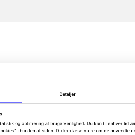
Detaljer
s
atistik og optimering af brugervenlighed. Du kan til enhver tid æn
ookies” i bunden af siden. Du kan læse mere om de anvendte co