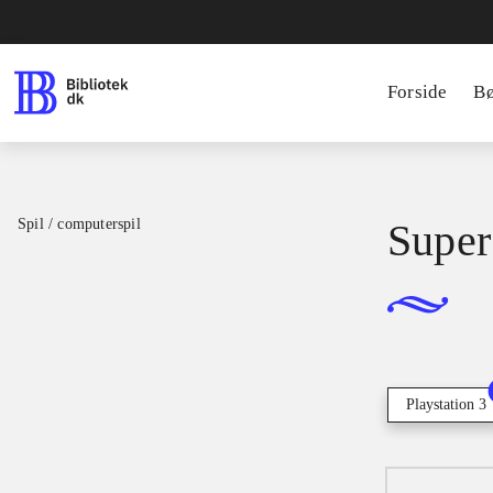
Forside
B
Spil / computerspil
Super 
Playstation 3