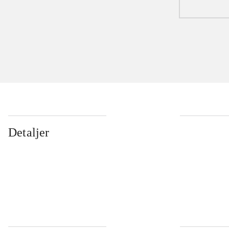
Detaljer
...
...
...
...