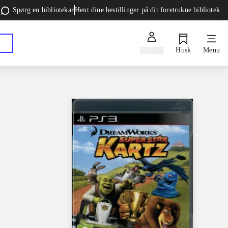
Spørg en bibliotekar
Hent dine bestillinger på dit foretrukne bibliotek
Log ind
Husk
Menu