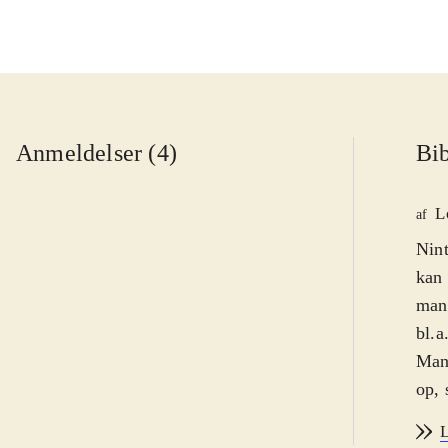
Anmeldelser (4)
Bib
L
af
Nint
kan 
mang
bl.a
Man 
op, 
græs
L
med.