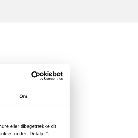
Om
dre eller tilbagetrække dit
okies under ”Detaljer”.