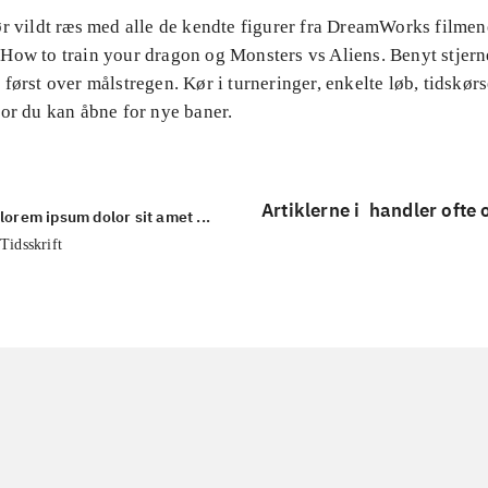
ør vildt ræs med alle de kendte figurer fra DreamWorks filmen
How to train your dragon og Monsters vs Aliens. Benyt stjer
først over målstregen. Kør i turneringer, enkelte løb, tidskørs
or du kan åbne for nye baner.
Artiklerne i
handler ofte
lorem ipsum dolor sit amet ...
Tidsskrift