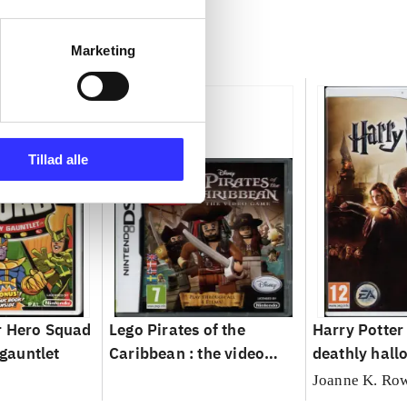
Marketing
Tillad alle
r Hero Squad
Lego Pirates of the
Harry Potter
 gauntlet
Caribbean : the video
deathly hallo
game
Joanne K. Ro