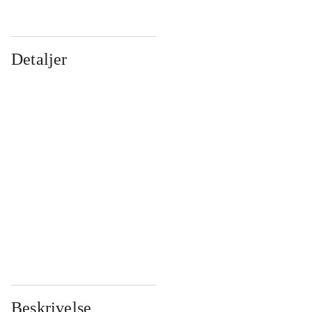
Detaljer
...
...
...
...
...
...
...
...
...
...
...
...
Beskrivelse