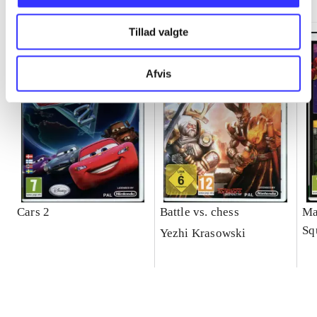
Tillad valgte
Afvis
Cars 2
Battle vs. chess
Ma
Sq
Yezhi Krasowski
ga