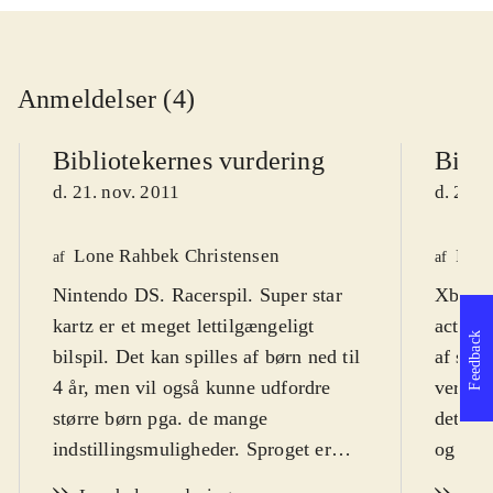
Anmeldelser (4)
Bibliotekernes vurdering
Bibli
d. 21. nov. 2011
d. 21. 
Lone Rahbek Christensen
Fred
af
af
Nintendo DS. Racerspil. Super star
Xbox 36
kartz er et meget lettilgængeligt
actionp
Feedback
bilspil. Det kan spilles af børn ned til
af skal
4 år, men vil også kunne udfordre
version
større børn pga. de mange
det pr
indstillingsmuligheder. Sproget er
og reg
engelsk, men der medfølger manual
genkend