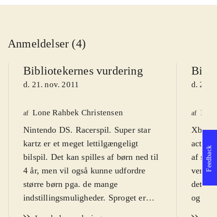
Anmeldelser (4)
Bibliotekernes vurdering
Bibli
d. 21. nov. 2011
d. 21. 
Lone Rahbek Christensen
Fred
af
af
Nintendo DS. Racerspil. Super star
Xbox 36
kartz er et meget lettilgængeligt
actionp
Feedback
bilspil. Det kan spilles af børn ned til
af skal
4 år, men vil også kunne udfordre
version
større børn pga. de mange
det pr
indstillingsmuligheder. Sproget er
og reg
engelsk, men der medfølger manual
genkend