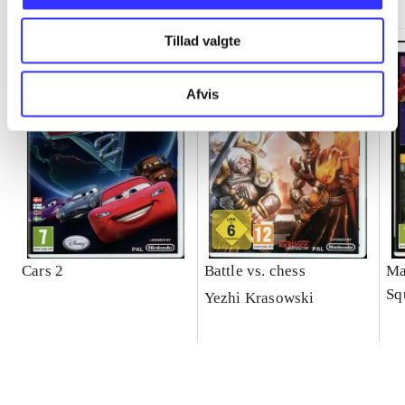
Tillad valgte
Afvis
Cars 2
Battle vs. chess
Ma
Sq
Yezhi Krasowski
ga