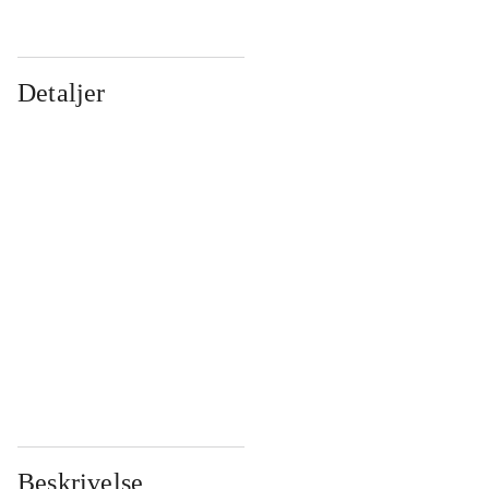
Detaljer
...
...
...
...
...
...
...
...
...
...
...
...
Beskrivelse